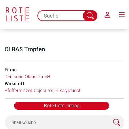
Schließen
spc.search.input.placeholder
Suche
abschicken
OLBAS Tropfen
Firma
Deutsche Olbas GmbH
Wirkstoff
Pfefferminzöl
,
Cajeputöl
,
Eukalyptusöl
Rote Liste Eintrag