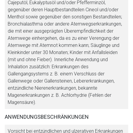
Cajeputöl, Eukalyptusöl und/oder Pfefferminzöl,
Aufruf einer externen Seite
gegenüber deren Hauptbestandteilen Cineol und/oder
Menthol sowie gegenüber den sonstigen Bestandteilen;
Bronchialasthma oder andere Atemwegserkrankungen,
Der von Ihnen aufgerufene Link öffnet eine externe Web-
die mit einer ausgeprägten Überempfindlichkeit der
Seite. Für die Inhalte der externen Web-Seite ist deren
Atemwege einhergehen, da es zu einer Verengung der
Betreiber verantwortlich. Ebenso gelten dort ggf. andere
Atemwege mit Atemnot kommen kann; Säuglinge und
Datenschutzbestimmungen.
Kleinkinder unter 30 Monaten; Kinder mit Anfallsleiden
(mit und ohne Fieber). Innerliche Anwendung und
Inhalation zusätzlich: Erkrankungen des
Zurück zur rote-liste.de
Zur Seite
Gallengangsystems z. B. einem Verschluss der
Gallenwege oder Gallensteinen, Lebererkrankungen,
entzündliche Nierenerkrankungen, bekannte
Magenerkrankungen z. B. Achlorhydrie (Fehlen der
Magensäure).
ANWENDUNGSBESCHRÄNKUNGEN
Vorsicht bei entzündlichen und ulzerativen Erkrankungen