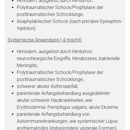
Hirnödem, ausgelöst durch Hirntumor;
Polytraumatischer Schock/Prophylaxe der
posttraumatischen Schocklunge;
Anaphylaktischer Schock (nach primärer Epinephrin-
Injektion).
Systemische Anwendung (-4 mg/ml):
Hirnödem, ausgelöst durch Hirntumor,
neurochirurgische Eingriffe, Hirnabszess, bakterielle
Meningitis;
Polytraumatischer Schock/Prophylaxe der
posttraumatischen Schocklunge;
schwerer akuter Asthmaanfall;
parenterale Anfangsbehandlung ausgedehnter
akuter schwerer Hautkrankheiten, wie
Aufruf einer externen Seite
Erythrodermie, Pemphigus vulgaris, akute Ekzeme;
parenterale Anfangsbehandlung von
Autoimmunerkrankungen, wie systemischer Lupus
Der von Ihnen aufgerufene Link öffnet eine externe Web-
erythematodes (insbesondere viszerale Formen);