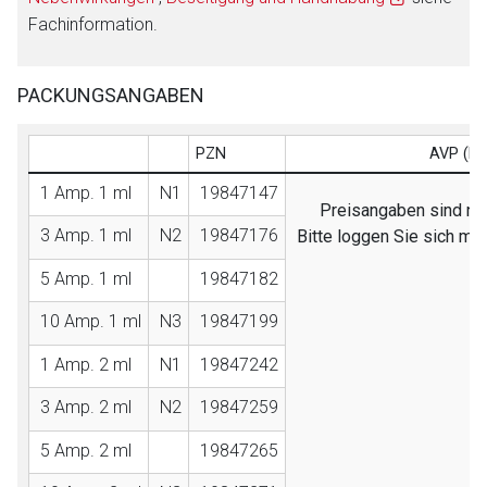
Fachinformation.
PACKUNGSANGABEN
PZN
AVP (EB
1 Amp. 1 ml
N1
19847147
Preisangaben sind nur
3 Amp. 1 ml
N2
19847176
Bitte loggen Sie sich mi
5 Amp. 1 ml
19847182
10 Amp. 1 ml
N3
19847199
1 Amp. 2 ml
N1
19847242
3 Amp. 2 ml
N2
19847259
5 Amp. 2 ml
19847265