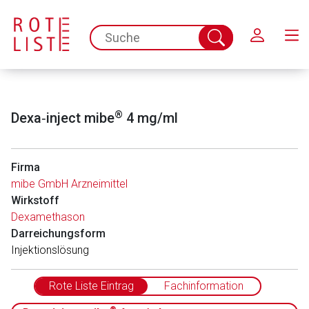
Schließen
spc.search.input.placeholder
Suche
abschicken
®
Dexa‑inject mibe
4 mg/ml
Firma
mibe GmbH Arzneimittel
Wirkstoff
Dexamethason
Darreichungsform
Injektionslösung
Rote Liste Eintrag
Fachinformation