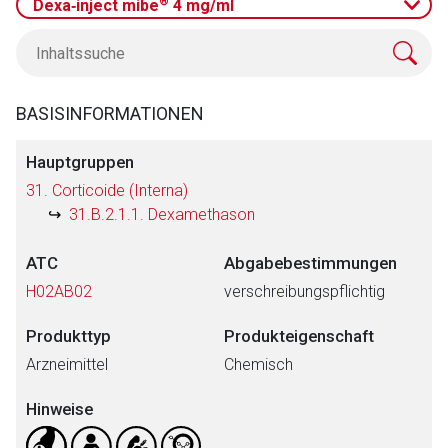
®
Dexa‑inject mibe
4 mg/ml
BASISINFORMATIONEN
Hauptgruppen
31. Corticoide (Interna)
31.B.2.1.1. Dexamethason
ATC
Abgabebestimmungen
H02AB02
verschreibungspflichtig
Produkttyp
Produkteigenschaft
Arzneimittel
Chemisch
Hinweise