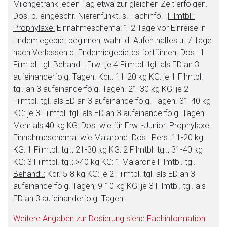
Milchgetränk jeden Tag etwa zur gleichen Zeit erfolgen.
Dos. b. eingeschr. Nierenfunkt. s. Fachinfo. -
Filmtbl.:
Prophylaxe:
Einnahmeschema: 1-2 Tage vor Einreise in
Endemiegebiet beginnen, währ. d. Aufenthaltes u. 7 Tage
nach Verlassen d. Endemiegebietes fortführen. Dos.: 1
Filmtbl. tgl.
Behandl.:
Erw.: je 4 Filmtbl. tgl. als ED an 3
aufeinanderfolg. Tagen. Kdr.: 11-20 kg KG: je 1 Filmtbl.
tgl. an 3 aufeinanderfolg. Tagen. 21-30 kg KG: je 2
Filmtbl. tgl. als ED an 3 aufeinanderfolg. Tagen. 31-40 kg
KG: je 3 Filmtbl. tgl. als ED an 3 aufeinanderfolg. Tagen.
Mehr als 40 kg KG: Dos. wie für Erw.
-Junior: Prophylaxe:
Einnahmeschema: wie Malarone. Dos.: Pers. 11-20 kg
KG: 1 Filmtbl. tgl.; 21-30 kg KG: 2 Filmtbl. tgl.; 31-40 kg
KG: 3 Filmtbl. tgl.; >40 kg KG: 1 Malarone Filmtbl. tgl.
Behandl.:
Kdr. 5-8 kg KG: je 2 Filmtbl. tgl. als ED an 3
aufeinanderfolg. Tagen; 9-10 kg KG: je 3 Filmtbl. tgl. als
ED an 3 aufeinanderfolg. Tagen.
Weitere Angaben zur Dosierung siehe Fachinformation