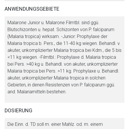
ANWENDUNGSGEBIETE
Malarone Junior u. Malarone Filmtbl. sind ggü.
Blutschizonten u. hepat. Schizonten von P. falciparum
Fachinformationen für Malarone®
(Malaria tropica) wirksam. -Junior: Prophylaxe der
Junior/Malarone® Filmtabletten
Malaria tropica b. Pers., die 11-40 kg wiegen. Behandl. v.
akuter, unkomplizierter Malaria tropica bei Kdrn., die 5 bis
Aufruf einer externen Seite
<11 kg wiegen. -Filmtbl.: Prophylaxe d. Malaria tropica
Firmen:
GlaxoSmithKline GmbH & Co. KG
bei Pers. >40 kg u. Behandl. von akuter, unkomplizierter
Wirkstoff:
Atovaquon
,
Proguanil
Der von Ihnen aufgerufene Link öffnet eine externe Web-
Malaria tropica bei Pers. >11 kg. Prophylaxe u. Behandl.
Seite. Für die Inhalte der externen Web-Seite ist deren
akuter, unkomplizierter Malaria tropica in solchen
Malarone Junior Filmtabletten
FI
Betreiber verantwortlich. Ebenso gelten dort ggf. andere
Gebieten, in denen Resistenzen von P. falciparum ggü.
Datenschutzbestimmungen.
and. Malariamitteln bestehen.
Malarone Filmtabletten
FI
Zurück zur rote-liste.de
Zur Seite
DOSIERUNG
Die Einn. d. TD soll m. einer Mahlz. od. m. einem
Schließen