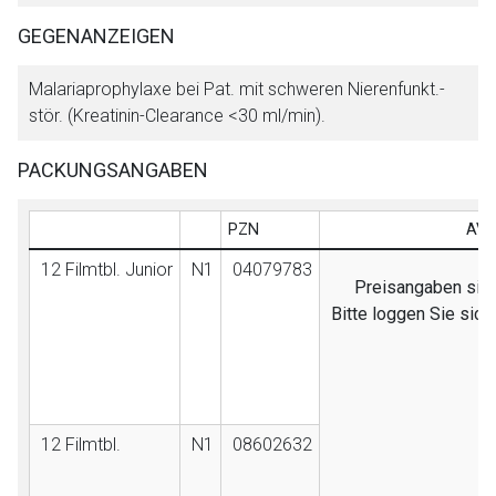
GEGENANZEIGEN
Malariaprophylaxe bei Pat. mit schweren Nierenfunkt.-
stör. (Kreatinin-Clearance <30 ml/min).
PACKUNGSANGABEN
PZN
AVP
12 Filmtbl. Junior
N1
04079783
Preisangaben sind 
Bitte loggen Sie sic
12 Filmtbl.
N1
08602632