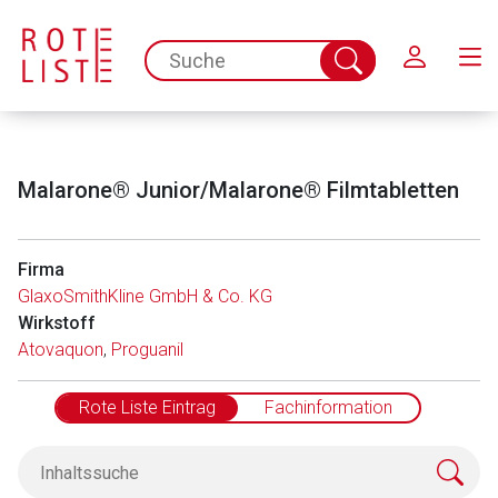
Schließen
spc.search.input.placeholder
Suche
abschicken
Malarone® Junior/Malarone® Filmtabletten
Firma
GlaxoSmithKline GmbH & Co. KG
Wirkstoff
Atovaquon
,
Proguanil
Rote Liste Eintrag
Fachinformation