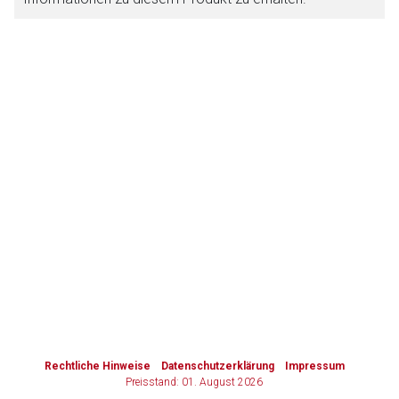
Zurück zur rote-liste.de
Zur Seite
to-
top-
text
Rechtliche Hinweise
Datenschutzerklärung
Impressum
Preisstand: 01. August 2026