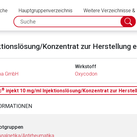
Schließen
uche
Hauptgruppenverzeichnis
Weitere Verzeichnisse &
spc.search.input.placeholder
Suche
absch
ktionslösung/Konzentrat zur Herstellung e
Wirkstoff
ma GmbH
Oxycodon
®
c
injekt 10 mg/ml Injektionslösung/Konzentrat zur Herstell
FORMATIONEN
ptgruppen
Analgetika/Antirheumatika