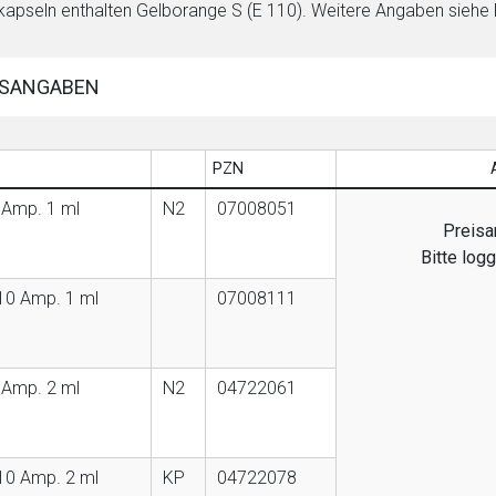
kapseln enthalten Gelborange S (E 110). Weitere Angaben siehe
SANGABEN
PZN
 Amp. 1 ml
N2
07008051
Preisa
Bitte log
10 Amp. 1 ml
07008111
 Amp. 2 ml
N2
04722061
10 Amp. 2 ml
KP
04722078