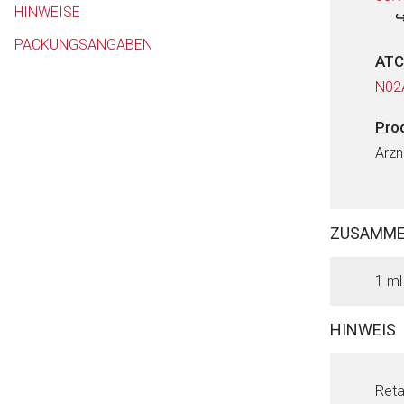
HINWEISE
PACKUNGSANGABEN
ATC
N02
Pro
Arzn
Aufruf einer exte
Der von Ihnen aufgeruf
ZUSAMM
Betreiber verantwortl
1 ml
HINWEIS
Reta