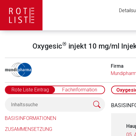
Details
®
Oxygesic
injekt 10 mg/ml Inje
Firma
Mundiphar
Rote Liste Eintrag
Fachinformation
Oxygesi
BASISIN
BASISINFORMATIONEN
Hau
ZUSAMMENSETZUNG
05. 