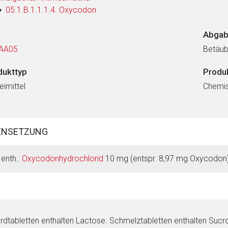
05.1.B.1.1.1.4. Oxycodon
Abgab
AA05
Betäub
dukttyp
Produ
eimittel
Chemi
rnen Seite
ene Link öffnet eine externe Web-Seite. Für die Inhalte der exter
ENSETZUNG
ich. Ebenso gelten dort ggf. andere Datenschutzbestimmungen.
 enth.:
Oxycodonhydrochlorid
10 mg (entspr. 8,97 mg Oxycodon
Zurück zur rote-
rdtabletten enthalten Lactose. Schmelztabletten enthalten Sucr