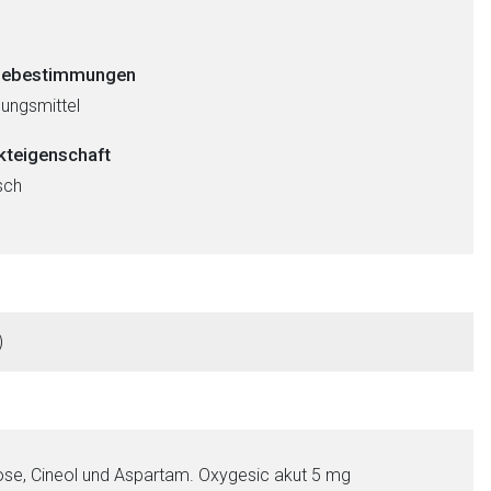
ebestimmungen
ungsmittel
kteigenschaft
sch
nen Web-Seite ist deren
)
liste.de
Zur Seite
ose, Cineol und Aspartam. Oxygesic akut 5 mg