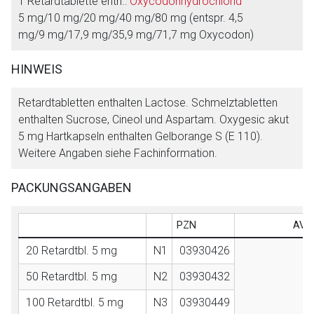
1 Retardtablette enth.:
Oxycodonhydrochlorid
Der von Ihnen aufgerufene Link öffnet eine externe Web-
5 mg/10 mg/20 mg/40 mg/80 mg (entspr. 4,5
Seite. Für die Inhalte der externen Web-Seite ist deren
mg/9 mg/17,9 mg/35,9 mg/71,7 mg Oxycodon)
Betreiber verantwortlich. Ebenso gelten dort ggf. andere
Datenschutzbestimmungen.
HINWEIS
Zurück zur rote-liste.de
Zur Seite
Retardtabletten enthalten Lactose. Schmelztabletten
enthalten Sucrose, Cineol und Aspartam. Oxygesic akut
5 mg Hartkapseln enthalten Gelborange S (E 110).
Weitere Angaben siehe Fachinformation.
PACKUNGSANGABEN
PZN
AVP 
20 Retardtbl. 5 mg
N1
03930426
50 Retardtbl. 5 mg
N2
03930432
100 Retardtbl. 5 mg
N3
03930449