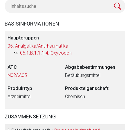
BASISINFORMATIONEN
Hauptgruppen
05. Analgetika/Antirheumatika
05.1.B.1.1.1.4. Oxycodon
ATC
Abgabebestimmungen
N02AA05
Betäubungsmittel
Produkttyp
Produkteigenschaft
Arzneimittel
Chemisch
Aufruf einer externen Seite
ZUSAMMENSETZUNG