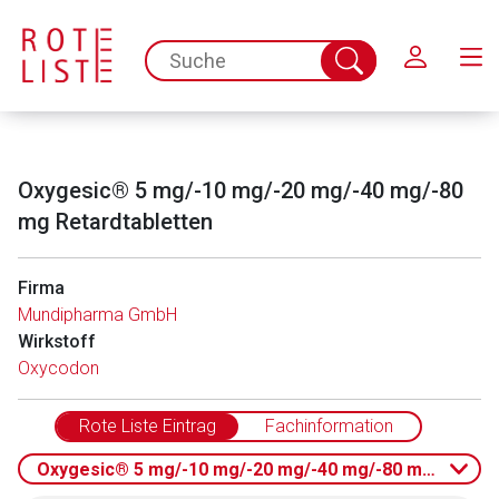
Schließen
spc.search.input.placeholder
Suche
abschicken
Oxygesic® 5 mg/-10 mg/-20 mg/-40 mg/-80
mg Retardtabletten
Firma
Mundipharma GmbH
Wirkstoff
Oxycodon
Rote Liste Eintrag
Fachinformation
Oxygesic® 5 mg/-10 mg/-20 mg/-40 mg/-80 mg Retardt