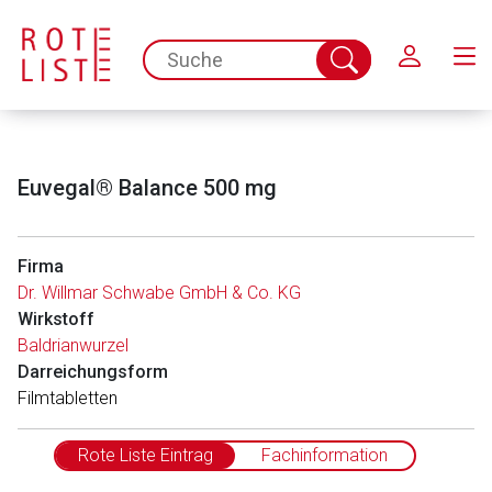
Schließen
spc.search.input.placeholder
Suche
abschicken
Euvegal® Balance 500 mg
Firma
Dr. Willmar Schwabe GmbH & Co. KG
Wirkstoff
Baldrianwurzel
Darreichungsform
Filmtabletten
Rote Liste Eintrag
Fachinformation