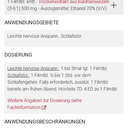
1 Filmtbl. enth.:
Trockenextrakt aus Baldrianwurzeln
(3-6:1) 500 mg - Auszugsmittel: Ethanol 70% (V/V)
ANWENDUNGSGEBIETE
Leichte nervöse Anspann., Schlafstör.
DOSIERUNG
Aufruf einer externen Seite
Leichte nervöse Anspann.:
1 bis 3mal tgl. 1 Filmtbl.
Schlafstör.:
1 Filmtbl. ½ bis 1 Std. vor dem
Schlafengehen. Falls erforderlich, zusätzl. 1 Filmtbl.
Der von Ihnen aufgerufene Link öffnet eine externe Web-
bereits am frühen Abend. Höchste TD: 4 ED zu 1 Filmtbl.
Seite. Für die Inhalte der externen Web-Seite ist deren
Betreiber verantwortlich. Ebenso gelten dort ggf. andere
Weitere Angaben zur Dosierung siehe
Datenschutzbestimmungen.
Fachinformation
ANWENDUNGSBESCHRÄNKUNGEN
Zurück zur rote-liste.de
Zur Seite