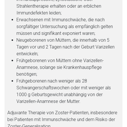
Aufruf einer externen Seite
Strahlentherapie erhalten oder an erblichen
Immundefekten leiden;
Der von Ihnen aufgerufene Link öffnet eine externe Web-
Erwachsenen mit Immunschwäche, die nach
Seite. Für die Inhalte der externen Web-Seite ist deren
sorgfältiger Untersuchung als empfänglich gelten
Betreiber verantwortlich. Ebenso gelten dort ggf. andere
müssen und signifikant exponiert waren;
Datenschutzbestimmungen.
Neugeborenen von Müttern, die innerhalb von 5
Tagen vor und 2 Tagen nach der Geburt Varizellen
entwickeln;
Zurück zur rote-liste.de
Zur Seite
Frühgeborenen von Müttern ohne Varizellen-
Anamnese, solange sie Krankenhauspflege
benötigen;
Frühgeborenen nach weniger als 28
Schwangerschaftswochen oder mit weniger als
1000 g Geburtsgewicht unabhängig von der
Varizellen-Anamnese der Mutter.
Adjuvante Therapie von Zoster-Patienten, insbesondere
bei Patienten mit Immunschwäche und dem Risiko der
Zoster-Generalisation.