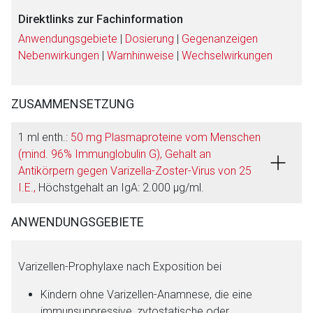
Direktlinks zur Fachinformation
Anwendungsgebiete
|
Dosierung
|
Gegenanzeigen
Nebenwirkungen
|
Warnhinweise
|
Wechselwirkungen
ZUSAMMENSETZUNG
1 ml enth.:
50 mg Plasmaproteine vom Menschen
(mind. 96% Immunglobulin G), Gehalt an
Antikörpern gegen Varizella-Zoster-Virus von 25
I.E.,
Höchstgehalt an IgA: 2.000 μg/ml.
ANWENDUNGSGEBIETE
Varizellen-Prophylaxe nach Exposition bei
Kindern ohne Varizellen-Anamnese, die eine
immunsuppressive, zytostatische oder