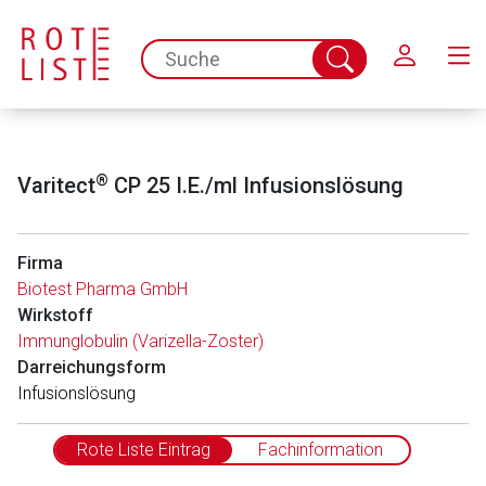
Schließen
spc.search.input.placeholder
Suche
abschicken
®
Varitect
CP 25 I.E./ml Infusionslösung
Firma
Biotest Pharma GmbH
Wirkstoff
Immunglobulin (Varizella-Zoster)
Darreichungsform
Infusionslösung
Rote Liste Eintrag
Fachinformation