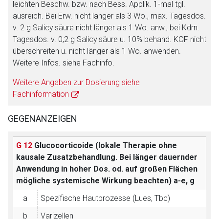
Der von Ihnen aufgerufene Link öffnet eine externe Web-
leichten Beschw. bzw. nach Bess. Applik. 1-mal tgl.
Seite. Für die Inhalte der externen Web-Seite ist deren
ausreich. Bei Erw. nicht länger als 3 Wo., max. Tagesdos.
Betreiber verantwortlich. Ebenso gelten dort ggf. andere
v. 2 g Salicylsäure nicht länger als 1 Wo. anw., bei Kdrn.
Datenschutzbestimmungen.
Tagesdos. v. 0,2 g Salicylsäure u. 10% behand. KOF nicht
überschreiten u. nicht länger als 1 Wo. anwenden.
Weitere Infos. siehe Fachinfo.
Zurück zur rote-liste.de
Zur Seite
Weitere Angaben zur Dosierung siehe
Fachinformation
GEGENANZEIGEN
G 12
Glucocorticoide (lokale Therapie ohne
kausale Zusatzbehandlung. Bei länger dauernder
Anwendung in hoher Dos. od. auf großen Flächen
mögliche systemische Wirkung beachten)
a-e, g
a
Spezifische Hautprozesse (Lues, Tbc)
b
Varizellen