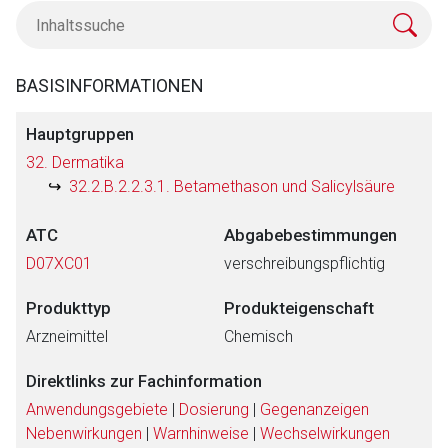
BASISINFORMATIONEN
Hauptgruppen
32. Dermatika
32.2.B.2.2.3.1. Betamethason und Salicylsäure
ATC
Abgabebestimmungen
D07XC01
verschreibungspflichtig
Produkttyp
Produkteigenschaft
Arzneimittel
Chemisch
Direktlinks zur Fachinformation
Anwendungsgebiete
|
Dosierung
|
Gegenanzeigen
Nebenwirkungen
|
Warnhinweise
|
Wechselwirkungen