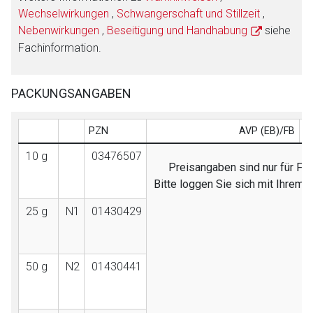
Wechselwirkungen
,
Schwangerschaft und Stillzeit
,
Nebenwirkungen
,
Beseitigung und Handhabung
siehe
Fachinformation.
PACKUNGSANGABEN
PZN
AVP (EB)/FB
10 g
03476507
Preisangaben sind nur für Fac
Bitte loggen Sie sich mit Ihrem
25 g
N1
01430429
50 g
N2
01430441