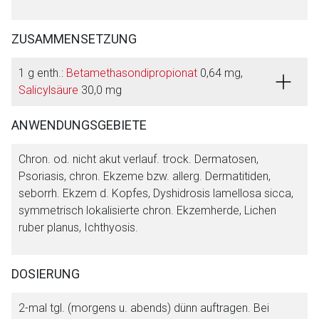
ZUSAMMENSETZUNG
1 g enth.:
Betamethasondipropionat
0,64 mg,
Salicylsäure
30,0 mg
ANWENDUNGSGEBIETE
Chron. od. nicht akut verlauf. trock. Dermatosen,
Psoriasis, chron. Ekzeme bzw. allerg. Dermatitiden,
seborrh. Ekzem d. Kopfes, Dyshidrosis lamellosa sicca,
symmetrisch lokalisierte chron. Ekzemherde, Lichen
ruber planus, Ichthyosis.
DOSIERUNG
Aufruf einer externen Seite
2-mal tgl. (morgens u. abends) dünn auftragen. Bei