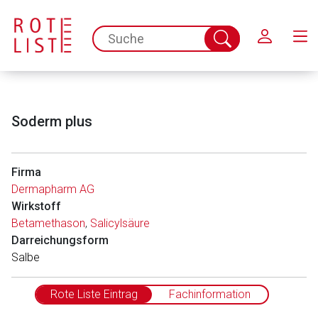
Schließen
spc.search.input.placeholder
Suche
abschicken
Soderm plus
Firma
Dermapharm AG
Wirkstoff
Betamethason
,
Salicylsäure
Darreichungsform
Salbe
Rote Liste Eintrag
Fachinformation