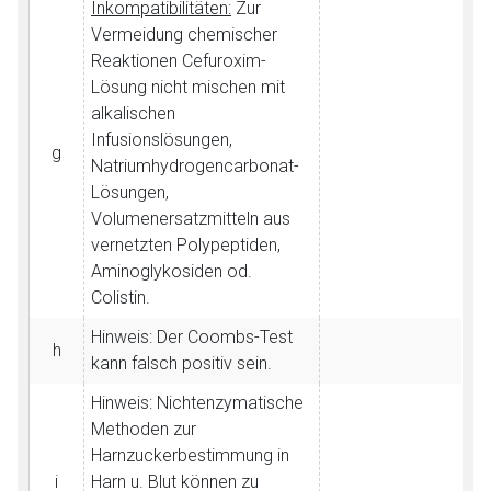
Inkompatibilitäten:
Zur
Vermeidung chemischer
Reaktionen Cefuroxim-
Lösung nicht mischen mit
alkalischen
Infusionslösungen,
g
Natriumhydrogencarbonat-
Lösungen,
Volumenersatzmitteln aus
vernetzten Polypeptiden,
Aminoglykosiden od.
Colistin.
Hinweis: Der Coombs-Test
h
kann falsch positiv sein.
Hinweis: Nichtenzymatische
Aufruf einer externen Seite
Methoden zur
Harnzuckerbestimmung in
i
Harn u. Blut können zu