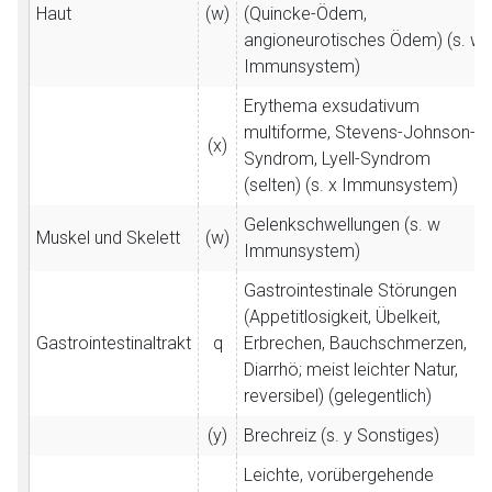
Haut
(w)
(Quincke-Ödem,
angioneurotisches Ödem) (s. w
Immunsystem)
Erythema exsudativum
multiforme, Stevens-Johnson-
(x)
Syndrom, Lyell-Syndrom
(selten) (s. x Immunsystem)
Gelenkschwellungen (s. w
Muskel und Skelett
(w)
Immunsystem)
Gastrointestinale Störungen
(Appetitlosigkeit, Übelkeit,
Gastrointestinaltrakt
q
Erbrechen, Bauchschmerzen,
Diarrhö; meist leichter Natur,
reversibel) (gelegentlich)
(y)
Brechreiz (s. y Sonstiges)
Leichte, vorübergehende