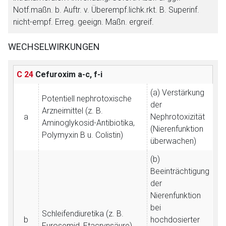
Notf.maßn. b. Auftr. v. Überempf.lichk.rkt. B. Superinf.
nicht-empf. Erreg. geeign. Maßn. ergreif.
WECHSELWIRKUNGEN
C 24
Cefuroxim
a-c, f-i
(a) Verstärkung
Potentiell nephrotoxische
der
Arzneimittel (z. B.
a
Nephrotoxizität
Aminoglykosid-Antibiotika,
(Nierenfunktion
Polymyxin B u. Colistin)
überwachen)
(b)
Beeinträchtigung
der
Nierenfunktion
bei
Schleifendiuretika (z. B.
b
hochdosierter
Furosemid, Etacrynsäure)