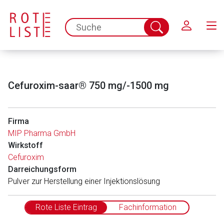
Schließen
spc.search.input.placeholder
Suche
abschicken
Cefuroxim-saar® 750 mg/-1500 mg
Firma
MIP Pharma GmbH
Wirkstoff
Cefuroxim
Darreichungsform
Pulver zur Herstellung einer Injektionslösung
Rote Liste Eintrag
Fachinformation