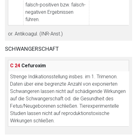
Der von Ihnen aufgerufene Link öffnet eine externe Web-
falsch-positiven bzw. falsch-
Seite. Für die Inhalte der externen Web-Seite ist deren
negativen Ergebnissen
Betreiber verantwortlich. Ebenso gelten dort ggf. andere
führen.
Datenschutzbestimmungen.
or. Antikoagul. (INR-Anst.)
Zurück zur rote-liste.de
Zur Seite
SCHWANGERSCHAFT
C 24
Cefuroxim
Strenge Indikationsstellung insbes. im 1. Trimenon.
Daten über eine begrenzte Anzahl von exponierten
Schwangeren lassen nicht auf schädigende Wirkungen
auf die Schwangerschaft od. die Gesundheit des
Fetus/Neugeborenen schließen. Tierexperimentelle
Studien lassen nicht auf reproduktionstoxische
Wirkungen schließen.