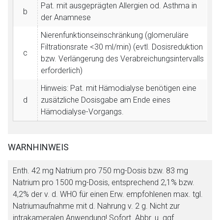
Pat. mit ausgeprägten Allergien od. Asthma in
b
der Anamnese
Nierenfunktionseinschränkung (glomeruläre
Filtrationsrate <30 ml/min) (evtl. Dosisreduktion
c
bzw. Verlängerung des Verabreichungsintervalls
erforderlich)
Hinweis: Pat. mit Hämodialyse benötigen eine
d
zusätzliche Dosisgabe am Ende eines
Hämodialyse-Vorgangs.
WARNHINWEIS
Enth. 42 mg Natrium pro 750 mg-Dosis bzw. 83 mg
Natrium pro 1500 mg-Dosis, entsprechend 2,1% bzw.
4,2% der v. d. WHO für einen Erw. empfohlenen max. tgl.
Natriumaufnahme mit d. Nahrung v. 2 g. Nicht zur
intrakameralen Anwendung! Sofort. Abbr. u. ggf.