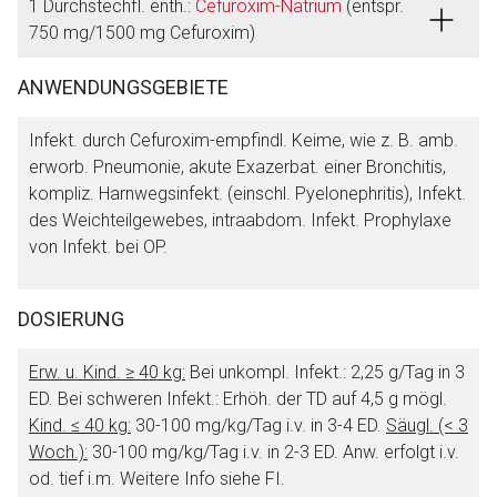
1 Durchstechfl. enth.:
Cefuroxim-Natrium
(entspr.
750 mg/1500 mg Cefuroxim)
ANWENDUNGSGEBIETE
Infekt. durch Cefuroxim-empfindl. Keime, wie z. B. amb.
erworb. Pneumonie, akute Exazerbat. einer Bronchitis,
kompliz. Harnwegsinfekt. (einschl. Pyelonephritis), Infekt.
des Weichteilgewebes, intraabdom. Infekt. Prophylaxe
von Infekt. bei OP.
DOSIERUNG
Erw. u. Kind. ≥ 40 kg:
Bei unkompl. Infekt.: 2,25 g/Tag in 3
ED. Bei schweren Infekt.: Erhöh. der TD auf 4,5 g mögl.
Kind. ≤ 40 kg:
30-100 mg/kg/Tag i.v. in 3-4 ED.
Säugl. (< 3
Woch.):
30-100 mg/kg/Tag i.v. in 2-3 ED. Anw. erfolgt i.v.
od. tief i.m. Weitere Info siehe FI.