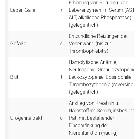
Erhöhung von Bilirubin u./od.
Leber, Galle
r
Leberenzymen im Serum (AST,
ALT, alkalische Phosphatase)
(gelegentlich)
Entzündliche Reizungen der
Gefäße
s
Venenwand (bis zur
Thrombophlebitis)
Hämolytische Anämie,
Neutropenie, Granulozytopenie,
Blut
t
Leukozytopenie, Eosinophilie,
Thrombozytopenie (reversibel)
(gelegentlich)
Anstieg von Kreatinin u.
Harnstoff im Serum, insbes. bei
Urogenitaltrakt
u
Pat. mit bestehender
Einschränkung der
Nierenfunktion (häufig)