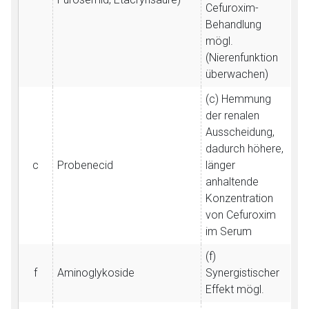
Cefuroxim-
Behandlung
mögl.
(Nierenfunktion
überwachen)
(c) Hemmung
der renalen
Ausscheidung,
dadurch höhere,
c
Probenecid
länger
anhaltende
Konzentration
von Cefuroxim
im Serum
(f)
f
Aminoglykoside
Synergistischer
Effekt mögl.