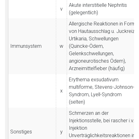
Akute interstitielle Nephritis
v
(gelegentlich)
Allergische Reaktionen in Form
von Hautausschlag u. Juckreiz,
Urtikaria, Schwellungen
Immunsystem
w
(Quincke-Ödem,
Gelenkschwellungen,
angioneurotisches Ödem),
Arzneimittelfieber (häufig)
Erythema exsudativum
multiforme, Stevens-Johnson-
x
Syndrom, Lyell-Syndrom
(selten)
Schmerzen an der
Injektionsstelle, bei rascher i.v.
Injektion
Sonstiges
y
Unverträglichkeitsreaktionen in