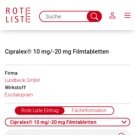
Schließen
spc.search.input.placeholder
Suche
abschicken
Cipralex® 10 mg/-20 mg Filmtabletten
Firma
Lundbeck GmbH
Wirkstoff
Aufruf einer externen Seite
Escitalopram
Der von Ihnen aufgerufene Link öffnet eine externe Web-
Rote Liste Eintrag
Fachinformation
Seite. Für die Inhalte der externen Web-Seite ist deren
Betreiber verantwortlich. Ebenso gelten dort ggf. andere
Cipralex® 10 mg/-20 mg Filmtabletten
Datenschutzbestimmungen.