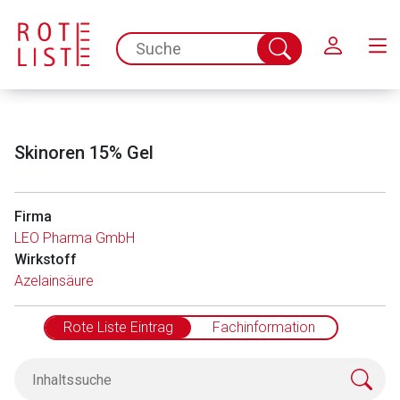
Schließen
spc.search.input.placeholder
Suche
abschicken
Skinoren 15% Gel
Firma
LEO Pharma GmbH
Wirkstoff
Azelainsäure
Rote Liste Eintrag
Fachinformation