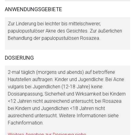
ANWENDUNGSGEBIETE
Aufruf einer externen Seite
Zur Linderung bei leichter bis mittelschwerer,
papulopustulöser Akne des Gesichtes. Zur äußerlichen
Behandlung der papulopustulösen Rosazea.
Der von Ihnen aufgerufene Link öffnet eine externe Web-
Seite. Für die Inhalte der externen Web-Seite ist deren
Betreiber verantwortlich. Ebenso gelten dort ggf. andere
DOSIERUNG
Datenschutzbestimmungen.
2-mal täglich (morgens und abends) auf betroffene
Hautstellen auftragen. Kinder und Jugendliche: Bei Acne
Zurück zur rote-liste.de
Zur Seite
vulgaris bei Jugendlichen (12-18 Jahre) keine
Dosisanpassung, Sicherheit und Wirksamkeit bei Kindern
<12 Jahren nicht ausreichend untersucht; bei Rosazea
bei Kindern und Jugendlichen <18 Jahren nicht
ausreichend untersucht. Weitere Informationen siehe
Fachinformation.
Weitere Angaben zur Dosierung siehe