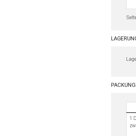
Selt
LAGERUN
Lage
PACKUNG
1 D
zw