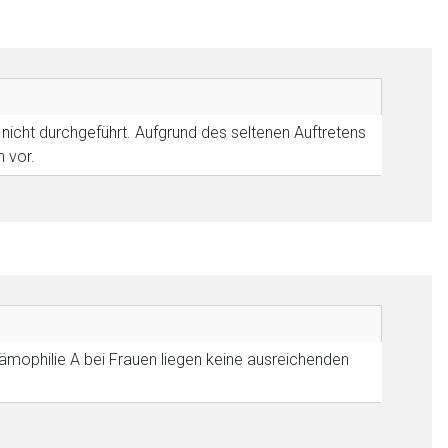
nicht durchgeführt. Aufgrund des seltenen Auftretens
nen Web-Seite ist deren
 vor.
liste.de
Zur Seite
ämophilie A bei Frauen liegen keine ausreichenden