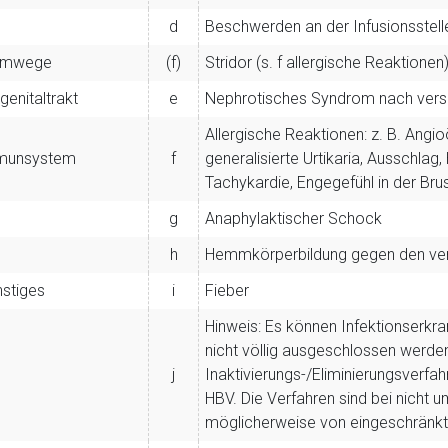
d
Beschwerden an der Infusionsstell
emwege
(f)
Stridor (s. f allergische Reaktionen
genitaltrakt
e
Nephrotisches Syndrom nach vers
Allergische Reaktionen: z. B. Angio
munsystem
f
generalisierte Urtikaria, Ausschlag,
Tachykardie, Engegefühl in der Brust
g
Anaphylaktischer Schock
h
Hemmkörperbildung gegen den ver
stiges
i
Fieber
Hinweis: Es können Infektionserkr
nicht völlig ausgeschlossen werden
j
Inaktivierungs-/Eliminierungsverfah
HBV. Die Verfahren sind bei nicht 
möglicherweise von eingeschränk