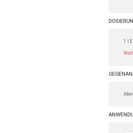
DOSIERU
1 I.
Weit
GEGENAN
Alle
ANWEND