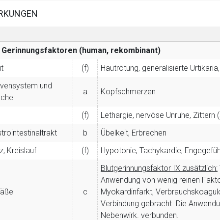
RKUNGEN
Gerinnungsfaktoren (human, rekombinant)
t
(f)
Hautrötung, generalisierte Urtikari
vensystem und
a
Kopfschmerzen
yche
(f)
Lethargie, nervöse Unruhe, Zittern (
trointestinaltrakt
b
Übelkeit, Erbrechen
z, Kreislauf
(f)
Hypotonie, Tachykardie, Engegefühl 
Blutgerinnungsfaktor IX zusätzlich:
Anwendung von wenig reinen Fakt
fäße
c
Myokardinfarkt, Verbrauchskoagul
Verbindung gebracht. Die Anwendun
Nebenwirk. verbunden.