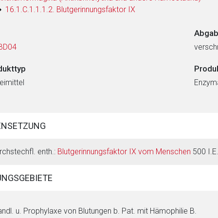
16.1.C.1.1.1.2. Blutgerinnungsfaktor IX
Abgab
BD04
verschr
dukttyp
Produ
eimittel
Enzyma
ENSETZUNG
rchstechfl. enth.:
Blutgerinnungsfaktor IX vom Menschen
500 I.E.
NGSGEBIETE
ndl. u. Prophylaxe von Blutungen b. Pat. mit Hämophilie B.