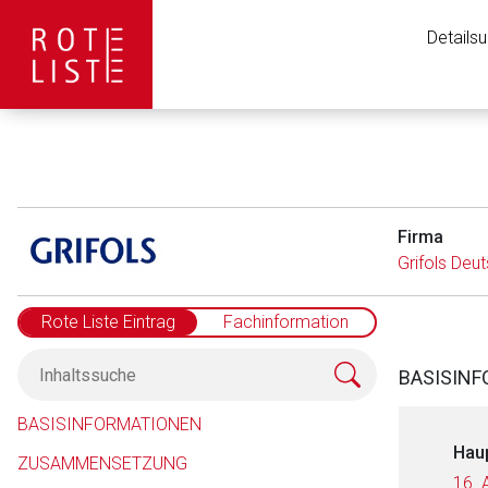
Details
Firma
Grifols De
Rote Liste Eintrag
Fachinformation
BASISIN
BASISINFORMATIONEN
Hau
ZUSAMMENSETZUNG
16. 