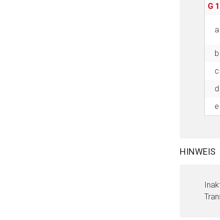
G 1
a
b
c
d
e
HINWEIS
Inak
Tran