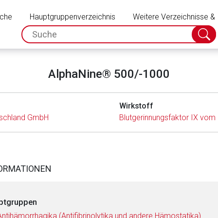
Schließen
uche
Hauptgruppenverzeichnis
Weitere Verzeichnisse &
spc.search.input.placeholder
Suche
absch
AlphaNine® 500/-1000
Wirkstoff
utschland GmbH
Blutgerinnungsfaktor IX vo
FORMATIONEN
ptgruppen
Antihämorrhagika (Antifibrinolytika und andere Hämostatika)