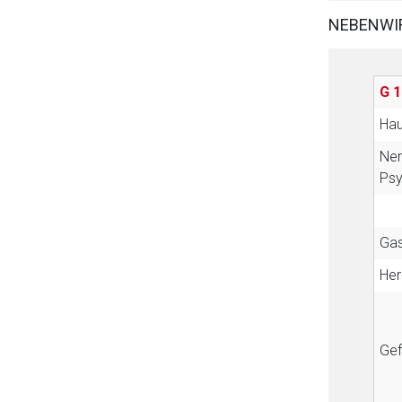
NEBENWI
G 1
Hau
Ner
Ps
Gas
Her
Ge