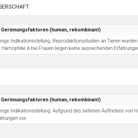
GERSCHAFT
rnen Seite
Gerinnungsfaktoren (human, rekombinant)
enge Indikationsstellung.
Reproduktionsstudien an Tieren wurden 
ene Link öffnet eine externe Web-Seite. Für die Inhalte der exter
 Hämophilie A bei Frauen liegen keine ausreichenden Erfahrungen
ich. Ebenso gelten dort ggf. andere Datenschutzbestimmungen.
Zurück zur rote-
Gerinnungsfaktoren (human, rekombinant)
enge Indikationsstellung.
Aufgrund des seltenen Auftretens von H
ahrungen vor.