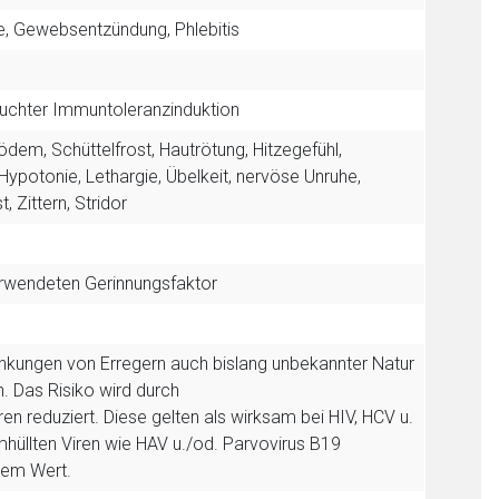
e, Gewebsentzündung, Phlebitis
)
uchter Immuntoleranzinduktion
ödem, Schüttelfrost, Hautrötung, Hitzegefühl,
 Hypotonie, Lethargie, Übelkeit, nervöse Unruhe,
, Zittern, Stridor
wendeten Gerinnungsfaktor
ankungen von Erregern auch bislang unbekannter Natur
. Das Risiko wird durch
ren reduziert. Diese gelten als wirksam bei HIV, HCV u.
umhüllten Viren wie HAV u./od. Parvovirus B19
tem Wert.