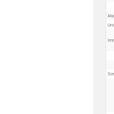
At
Uro
Im
Son