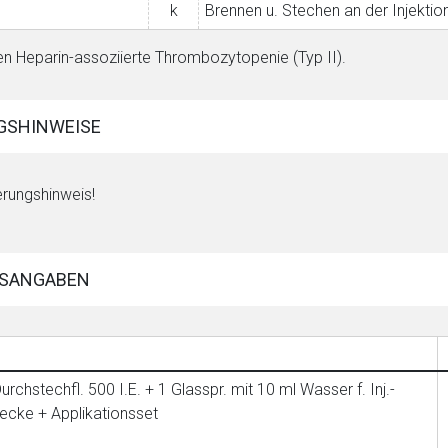
k
Brennen u. Stechen an der Injektions
en Heparin-assoziierte Thrombozytopenie (Typ II).
GSHINWEISE
rungshinweis!
SANGABEN
urchstechfl. 500 I.E. + 1 Glasspr. mit 10 ml Wasser f. Inj.-
ecke + Applikationsset