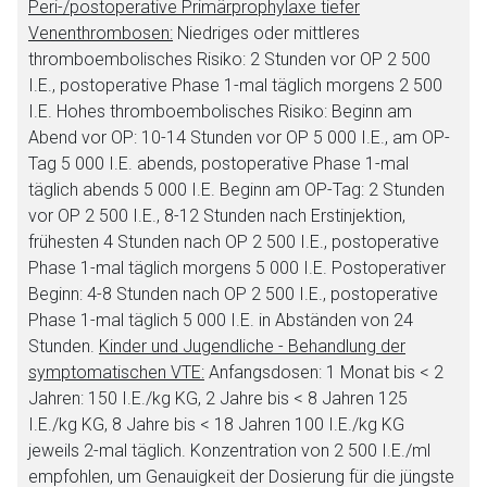
Peri-/postoperative Primärprophylaxe tiefer
Venenthrombosen:
Niedriges oder mittleres
thromboembolisches Risiko: 2 Stunden vor OP 2 500
I.E., postoperative Phase 1-mal täglich morgens 2 500
I.E. Hohes thromboembolisches Risiko: Beginn am
Aufruf einer externen Seite
Abend vor OP: 10-14 Stunden vor OP 5 000 I.E., am OP-
Tag 5 000 I.E. abends, postoperative Phase 1-mal
täglich abends 5 000 I.E. Beginn am OP-Tag: 2 Stunden
Der von Ihnen aufgerufene Link öffnet eine externe Web-
vor OP 2 500 I.E., 8-12 Stunden nach Erstinjektion,
Seite. Für die Inhalte der externen Web-Seite ist deren
frühesten 4 Stunden nach OP 2 500 I.E., postoperative
Betreiber verantwortlich. Ebenso gelten dort ggf. andere
Phase 1-mal täglich morgens 5 000 I.E. Postoperativer
Datenschutzbestimmungen.
Beginn: 4-8 Stunden nach OP 2 500 I.E., postoperative
Phase 1-mal täglich 5 000 I.E. in Abständen von 24
Zurück zur rote-liste.de
Zur Seite
Stunden.
Kinder und Jugendliche - Behandlung der
symptomatischen VTE:
Anfangsdosen: 1 Monat bis < 2
Jahren: 150 I.E./kg KG, 2 Jahre bis < 8 Jahren 125
I.E./kg KG, 8 Jahre bis < 18 Jahren 100 I.E./kg KG
jeweils 2-mal täglich. Konzentration von 2 500 I.E./ml
empfohlen, um Genauigkeit der Dosierung für die jüngste