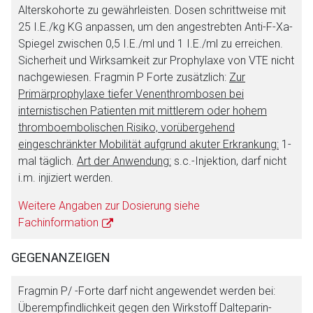
Alterskohorte zu gewährleisten. Dosen schrittweise mit
25 I.E./kg KG anpassen, um den angestrebten Anti-F-Xa-
Spiegel zwischen 0,5 I.E./ml und 1 I.E./ml zu erreichen.
Sicherheit und Wirksamkeit zur Prophylaxe von VTE nicht
nachgewiesen. Fragmin P Forte zusätzlich:
Zur
Primärprophylaxe tiefer Venenthrombosen bei
internistischen Patienten mit mittlerem oder hohem
thromboembolischen Risiko, vorübergehend
eingeschränkter Mobilität aufgrund akuter Erkrankung:
1-
mal täglich.
Art der Anwendung:
s.c.-Injektion, darf nicht
i.m. injiziert werden.
Weitere Angaben zur Dosierung siehe
Fachinformation
GEGENANZEIGEN
Fragmin P/ -Forte darf nicht angewendet werden bei:
Überempfindlichkeit gegen den Wirkstoff Dalteparin-