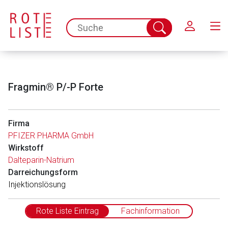
Schließen
spc.search.input.placeholder
Suche
abschicken
Fragmin® P/-P Forte
Firma
PFIZER PHARMA GmbH
Wirkstoff
Dalteparin-Natrium
Darreichungsform
Injektionslösung
Rote Liste Eintrag
Fachinformation