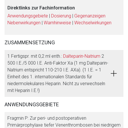
Direktlinks zur Fachinformation
Anwendungsgebiete
|
Dosierung
|
Gegenanzeigen
Nebenwirkungen
|
Warnhinweise
|
Wechselwirkungen
ZUSAMMENSETZUNG
1 Fertigspr. mit 0,2 ml enth.:
Dalteparin-Natrium
2
500 I.E./5 000 I.E. Anti-Faktor Xa (1 mg Dalteparin-
Natrium entspricht 110-210 I.E. AXa). (1 I.E. = 1
Einheit des 1. internationalen Standards für
niedermolekulares Heparin. Nicht zu verwechseln
mit Heparin I.E.!)
ANWENDUNGSGEBIETE
Fragmin P: Zur peri- und postoperativen
Primärprophylaxe tiefer Venenthrombosen bei niedrigem