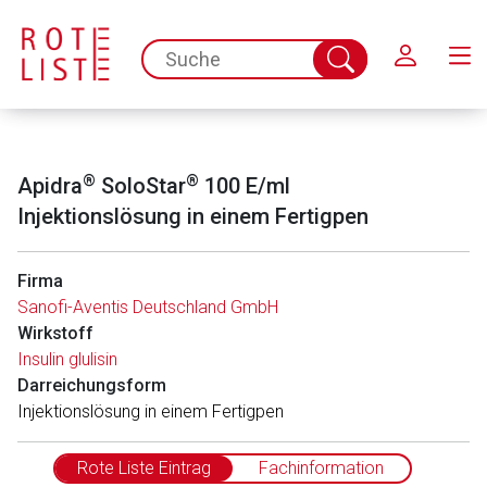
Schließen
spc.search.input.placeholder
Suche
abschicken
®
®
Apidra
SoloStar
100 E/ml
Injektionslösung in einem Fertigpen
Firma
Sanofi-Aventis Deutschland GmbH
Wirkstoff
Aufruf einer externen Seite
Insulin glulisin
Darreichungsform
Injektionslösung in einem Fertigpen
Der von Ihnen aufgerufene Link öffnet eine externe Web-
Seite. Für die Inhalte der externen Web-Seite ist deren
Betreiber verantwortlich. Ebenso gelten dort ggf. andere
Rote Liste Eintrag
Fachinformation