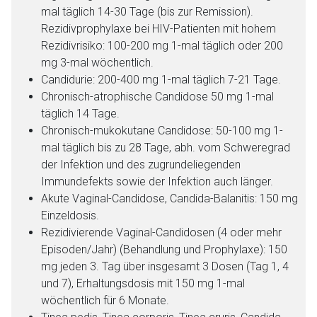
mal täglich 14-30 Tage (bis zur Remission).
Rezidivprophylaxe bei HIV-Patienten mit hohem
Rezidivrisiko: 100-200 mg 1-mal täglich oder 200
mg 3-mal wöchentlich.
Candidurie: 200-400 mg 1-mal täglich 7-21 Tage.
Chronisch-atrophische Candidose 50 mg 1-mal
täglich 14 Tage.
Chronisch-mukokutane Candidose: 50-100 mg 1-
Aufruf einer externen Seite
mal täglich bis zu 28 Tage, abh. vom Schweregrad
der Infektion und des zugrundeliegenden
Der von Ihnen aufgerufene Link öffnet eine externe Web-
Immundefekts sowie der Infektion auch länger.
Seite. Für die Inhalte der externen Web-Seite ist deren
Akute Vaginal-Candidose, Candida-Balanitis: 150 mg
Betreiber verantwortlich. Ebenso gelten dort ggf. andere
Einzeldosis.
Datenschutzbestimmungen.
Rezidivierende Vaginal-Candidosen (4 oder mehr
Episoden/Jahr) (Behandlung und Prophylaxe): 150
mg jeden 3. Tag über insgesamt 3 Dosen (Tag 1, 4
Zurück zur rote-liste.de
Zur Seite
und 7), Erhaltungsdosis mit 150 mg 1-mal
wöchentlich für 6 Monate.