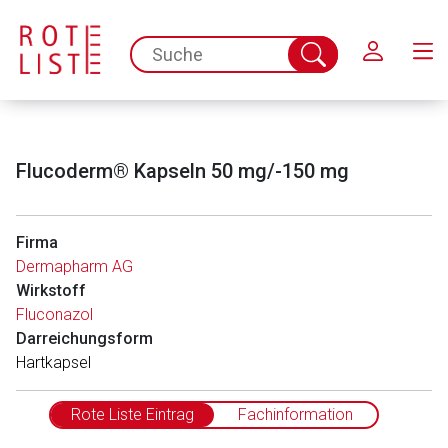
Schließen
spc.search.input.placeholder
Suche
abschicken
Flucoderm® Kapseln 50 mg/-150 mg
Firma
Dermapharm AG
Wirkstoff
Fluconazol
Darreichungsform
Hartkapsel
Rote Liste Eintrag
Fachinformation