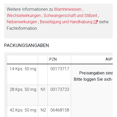
Weitere Informationen zu
Warnhinweisen
,
Wechselwirkungen
,
Schwangerschaft und Stillzeit
,
Nebenwirkungen
,
Beseitigung und Handhabung
siehe
Fachinformation.
PACKUNGSANGABEN
PZN
AVP (E
14 Kps. 50 mg
00173717
Preisangaben sind nu
Bitte loggen Sie sich m
28 Kps. 50 mg
N1
00173723
42 Kps. 50 mg
N2
06468158