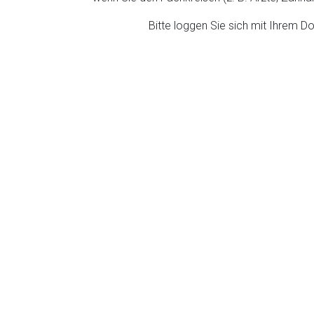
ich. Ebenso gelten dort ggf. andere Datenschutzbestimmungen.
Bitte loggen Sie sich mit Ihrem 
Zurück zur rote-