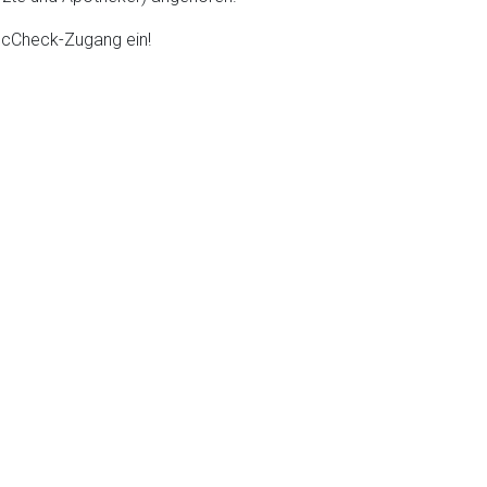
DocCheck-Zugang ein!
liste.de
Zur Seite