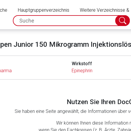
Schließen
uche
Hauptgruppenverzeichnis
Weitere Verzeichnisse &
spc.search.input.placeholder
Suche
absch
pen Junior 150 Mikrogramm Injektionslö
Wirkstoff
Pharma
Epinephrin
Nutzen Sie Ihren Doc
Sie haben eine Seite angewählt, die Informationen über ve
rnen Seite
Wir können Ihnen diese Information 
wenn Sie den Fachkreisen (z. B. Ärzte, Zahn
ene Link öffnet eine externe Web-Seite. Für die Inhalte der exter