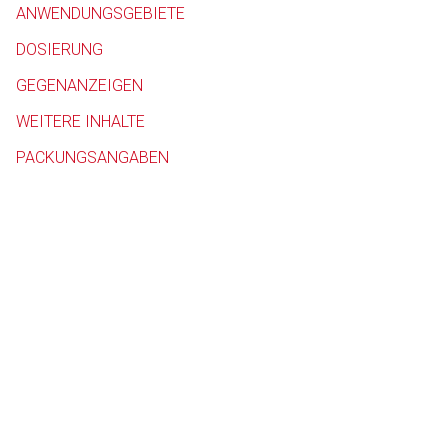
ANWENDUNGSGEBIETE
Betreiber verantwortl
DOSIERUNG
GEGENANZEIGEN
WEITERE INHALTE
PACKUNGSANGABEN
to-
top-
text