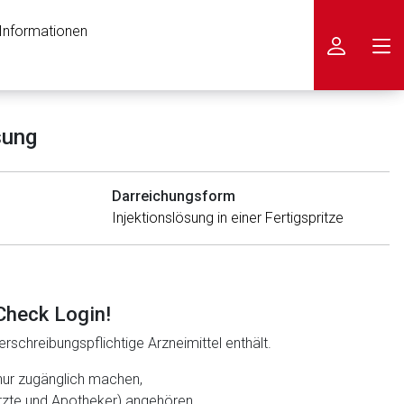
 Informationen
icken
sung
Darreichungsform
In­jektionslösung in ei­ner Fertigspritze
Check Login!
rschreibungspflichtige Arzneimittel enthält.
nur zugänglich machen,
ärzte und Apotheker) angehören.
nen Web-Seite ist deren