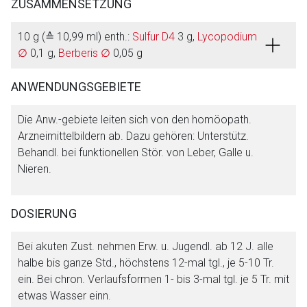
ZUSAMMENSETZUNG
10 g (≙ 10,99 ml) enth.:
Sulfur D4
3 g,
Lycopodium
∅
0,1 g,
Berberis ∅
0,05 g
ANWENDUNGSGEBIETE
Aufruf einer externen Seite
Die Anw.-gebiete leiten sich von den homöopath.
Arzneimittelbildern ab. Dazu gehören: Unterstütz.
Behandl. bei funktionellen Stör. von Leber, Galle u.
Der von Ihnen aufgerufene Link öffnet eine externe Web-
Nieren.
Seite. Für die Inhalte der externen Web-Seite ist deren
Betreiber verantwortlich. Ebenso gelten dort ggf. andere
Datenschutzbestimmungen.
DOSIERUNG
Bei akuten Zust. nehmen Erw. u. Jugendl. ab 12 J. alle
Zurück zur rote-liste.de
Zur Seite
halbe bis ganze Std., höchstens 12-mal tgl., je 5-10 Tr.
ein. Bei chron. Verlaufsformen 1- bis 3-mal tgl. je 5 Tr. mit
etwas Wasser einn.