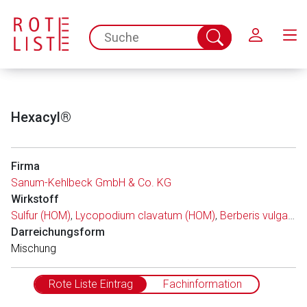
Schließen
spc.search.input.placeholder
Suche
abschicken
Hexacyl®
Firma
Sanum-Kehlbeck GmbH & Co. KG
Wirkstoff
Sulfur (HOM)
,
Lycopodium clavatum (HOM)
,
Berberis vulgaris (HOM)
Darreichungsform
Mischung
Rote Liste Eintrag
Fachinformation