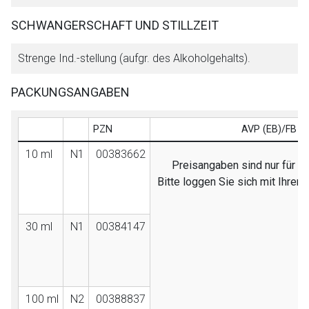
SCHWANGERSCHAFT UND STILLZEIT
Strenge Ind.-stellung (aufgr. des Alkoholgehalts).
PACKUNGSANGABEN
PZN
AVP (EB)/FB
10 ml
N1
00383662
Preisangaben sind nur für Fa
Bitte loggen Sie sich mit Ihre
30 ml
N1
00384147
100 ml
N2
00388837