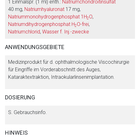
1 Einmalspr. (1 ml) enth.:
Natriumchondroitinsulfat
Aufruf einer externen Seite
40 mg,
Natriumhyaluronat
17 mg,
Natriummonohydrogenphosphat 1H
O
,
2
Der von Ihnen aufgerufene Link öffnet eine externe Web-
Natriumdihydrogenphosphat H
O-frei
,
2
Seite. Für die Inhalte der externen Web-Seite ist deren
Natriumchlorid
,
Wasser f. Inj.-zwecke
Betreiber verantwortlich. Ebenso gelten dort ggf. andere
Datenschutzbestimmungen.
ANWENDUNGSGEBIETE
Medizinprodukt für d. ophthalmologische Viscochirurgie
Zurück zur rote-liste.de
Zur Seite
für Eingriffe im Vorderabschnitt des Auges,
Kataraktextraktion, Intraokularlinsenimplantation.
DOSIERUNG
S. Gebrauchsinfo.
HINWEIS