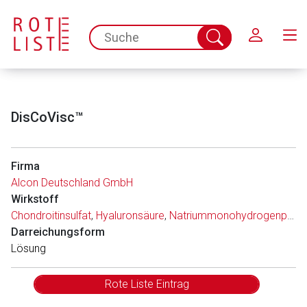
Schließen
spc.search.input.placeholder
Suche
abschicken
DisCoVisc™
Firma
Alcon Deutschland GmbH
Wirkstoff
Chondroitinsulfat
,
Hyaluronsäure
,
Natriummonohydrogenphosphat
Darreichungsform
Lösung
Rote Liste Eintrag