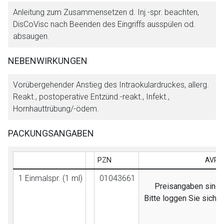
Anleitung zum Zusammensetzen d. Inj.-spr. beachten,
DisCoVisc nach Beenden des Eingriffs ausspülen od.
absaugen.
NEBENWIRKUNGEN
Vorübergehender Anstieg des Intraokulardruckes, allerg.
Reakt., postoperative Entzünd.-reakt., Infekt.,
Hornhauttrübung/-ödem.
PACKUNGSANGABEN
PZN
AVP (
1 Einmalspr. (1 ml)
01043661
Preisangaben sind n
Bitte loggen Sie sich 