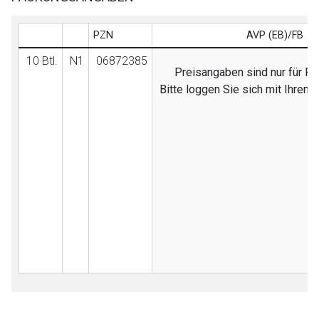
PZN
AVP (EB)/FB
10 Btl.
N1
06872385
Preisangaben sind nur für Fa
Bitte loggen Sie sich mit Ihrem
to-
top-