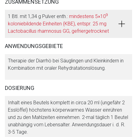
ZUSAMMENSETZUNG
9
1 Btl. mit 1,34 g Pulver enth.:
mindestens 5×10
koloniebildende Einheiten (KBE), entspr. 25 mg
Lactobacillus rhamnosus GG, gefriergetrocknet
ANWENDUNGSGEBIETE
Therapie der Diarrhö bei Säuglingen und Kleinkindern in
Kombination mit oraler Rehydratationslösung.
DOSIERUNG
Inhalt eines Beutels komplett in circa 20 ml (ungefähr 2
Esslöffel) höchstens körperwarmes Wasser einrühren
und zu den Mahlzeiten einnehmen. 2-mal täglich 1 Beutel
unabhängig vom Lebensalter. Anwendungsdauer i. d. R.
3-5 Tage.