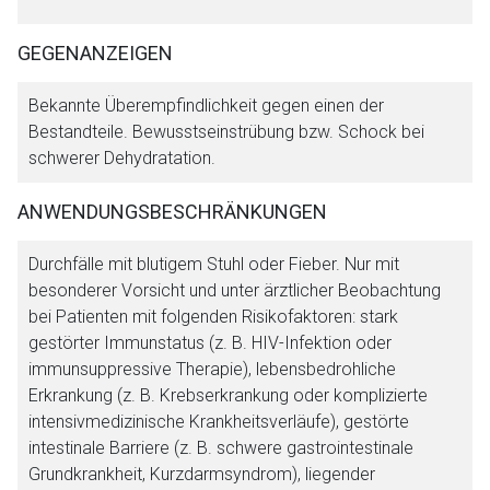
GEGENANZEIGEN
Bekannte Überempfindlichkeit gegen einen der
Bestandteile. Bewusstseinstrübung bzw. Schock bei
schwerer Dehydratation.
ANWENDUNGSBESCHRÄNKUNGEN
Durchfälle mit blutigem Stuhl oder Fieber. Nur mit
besonderer Vorsicht und unter ärztlicher Beobachtung
bei Patienten mit folgenden Risikofaktoren: stark
gestörter Immunstatus (z. B. HIV-Infektion oder
Aufruf einer externen Seite
immunsuppressive Therapie), lebensbedrohliche
Erkrankung (z. B. Krebserkrankung oder komplizierte
Der von Ihnen aufgerufene Link öffnet eine externe Web-
intensivmedizinische Krankheitsverläufe), gestörte
Seite. Für die Inhalte der externen Web-Seite ist deren
intestinale Barriere (z. B. schwere gastrointestinale
Betreiber verantwortlich. Ebenso gelten dort ggf. andere
Grundkrankheit, Kurzdarmsyndrom), liegender