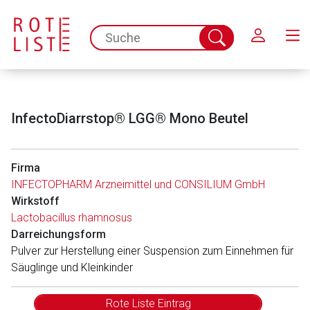
Schließen
spc.search.input.placeholder
Suche
abschicken
InfectoDiarrstop® LGG® Mono Beutel
Firma
INFECTOPHARM Arzneimittel und CONSILIUM GmbH
Wirkstoff
Lactobacillus rhamnosus
Darreichungsform
Pulver zur Herstellung einer Suspension zum Einnehmen für
Säuglinge und Kleinkinder
Rote Liste Eintrag