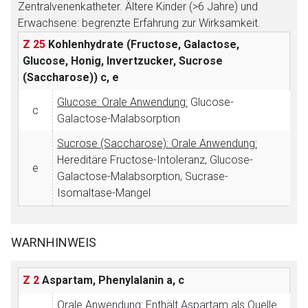
Datenschutzbestimmungen.
Zentralvenenkatheter. Ältere Kinder (>6 Jahre) und
Erwachsene: begrenzte Erfahrung zur Wirksamkeit.
Z 25
Kohlenhydrate (Fructose, Galactose,
Zurück zur rote-liste.de
Zur Seite
Glucose, Honig, Invertzucker, Sucrose
(Saccharose))
c, e
Glucose: Orale Anwendung:
Glucose-
c
Galactose-Malabsorption
Sucrose (Saccharose): Orale Anwendung:
Hereditäre Fructose-Intoleranz, Glucose-
e
Galactose-Malabsorption, Sucrase-
Isomaltase-Mangel
WARNHINWEIS
Z 2
Aspartam, Phenylalanin
a, c
Orale Anwendung: Enthält
Aspartam
als Quelle