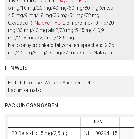
1 Retardtablette enth.:
Oxycodon-HCl
Aufruf einer externen Seite
5 mg/10 mg/20 mg/40 mg/60 mg/80 mg (entspr.
Firmen:
Mundipharma GmbH
4,5 mg/9 mg/18 mg/36 mg/54 mg/72 mg
Wirkstoff:
Oxycodon
,
Naloxon
Oxycodon),
Naloxon-HCl
2,5 mg/5 mg/10 mg/20
Der von Ihnen aufgerufene Link öffnet eine externe Web-
mg/30 mg/40 mg als 2,73 mg/5,45 mg/10,9
Seite. Für die Inhalte der externen Web-Seite ist deren
TARGIN® 5 mg/2,5 mg, 10 mg/5 mg, 20
FI
mg/21,8 mg/32,7 mg/43,6 mg
Betreiber verantwortlich. Ebenso gelten dort ggf. andere
mg/10 mg, 40 mg/20 mg
Naloxonhydrochlorid-Dihydrat entsprechend 2,25
Datenschutzbestimmungen.
Retardtabletten
mg/4,5 mg/9 mg/18 mg/27 mg/36 mg Naloxon.
Zurück zur rote-liste.de
Zur Seite
HINWEIS
TARGIN® 60 mg/30 mg, 80 mg/40 mg
FI
Retardtabletten
Enthält Lactose. Weitere Angaben siehe
Fachinformation.
PACKUNGSANGABEN
Schließen
PZN
20 Retardtbl. 5 mg/2,5 mg
N1
00294415