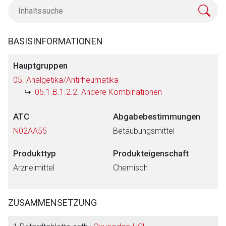
BASISINFORMATIONEN
Hauptgruppen
05. Analgetika/Antirheumatika
05.1.B.1.2.2. Andere Kombinationen
ATC
Abgabebestimmungen
N02AA55
Betäubungsmittel
Produkttyp
Produkteigenschaft
Arzneimittel
Chemisch
Fachinformationen für TARGIN® 5 mg/2,5
mg/-10 mg/5 mg/-20 mg/10 mg/-40
mg/20 mg/-60 mg/30 mg/-80 mg/40 mg
ZUSAMMENSETZUNG
Retardtabletten