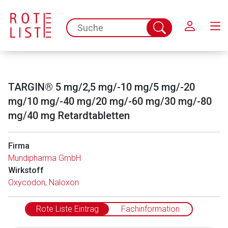
Schließen
spc.search.input.placeholder
Suche
abschicken
TARGIN® 5 mg/2,5 mg/-10 mg/5 mg/-20
mg/10 mg/-40 mg/20 mg/-60 mg/30 mg/-80
mg/40 mg Retardtabletten
Firma
Mundipharma GmbH
Wirkstoff
Oxycodon
,
Naloxon
Rote Liste Eintrag
Fachinformation