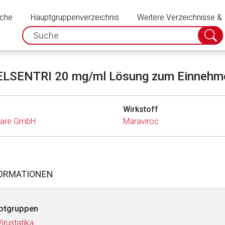
Schließen
uche
Hauptgruppenverzeichnis
Weitere Verzeichnisse &
spc.search.input.placeholder
Suche
absch
ELSENTRI 20 mg/ml Lösung zum Einnehm
Wirkstoff
hcare GmbH
Maraviroc
FORMATIONEN
ptgruppen
Virustatika