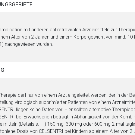
NGSGEBIETE
ombination mit anderen antiretroviralen Arzneimitteln zur Thera
inem Alter von 2 Jahren und einem Körpergewicht von mind. 10 k
rnen Seite
1) nachgewiesen wurden.
ene Link öffnet eine externe Web-Seite. Für die Inhalte der exter
ich. Ebenso gelten dort ggf. andere Datenschutzbestimmungen.
NG
Zurück zur rote-
Therapie darf nur von einem Arzt eingeleitet werden, der in der B
ellung virologisch supprimierter Patienten von einem Arzneimittel
ENTRI liegen keine Daten vor. Hier sollten alternative Therapi
ENTRI bei Erwachsenen beträgt in Abhängigkeit von der Kombina
eimitteln (Details s. FI) 150 mg, 300 mg oder 600 mg 2-mal tägl
ohlene Dosis von CELSENTRI bei Kindern ab einem Alter von 2 J