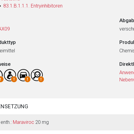
83.1.B.1.1.1. Entryinhibitoren
Abgab
AX09
verschr
dukttyp
Produ
eimittel
Chemi
weise
Direkt
Anwen
Neben
ENSETZUNG
 enth.:
Maraviroc
20 mg