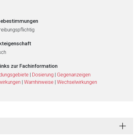
ebestimmungen
eibungspflichtig
kteigenschaft
sch
links zur Fachinformation
dungsgebiete
|
Dosierung
|
Gegenanzeigen
wirkungen
|
Warnhinweise
|
Wechselwirkungen