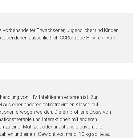
pie vorbehandelter Erwachsener, Jugendlicher und Kinder
g, bei denen ausschließlich CCR5-trope HI-Viren Typ 1
nen Web-Seite ist deren
liste.de
Zur Seite
ehandlung von HIV-Infektionen erfahren ist. Zur
 aus einer anderen antiretroviralen Klasse auf
eoptionen erwogen werden. Die empfohlene Dosis von
tionstherapie und Interaktionen mit anderen
ich zu einer Mahlzeit oder unabhängig davon. Die
ahren und einem Gewicht von mind. 10 kg sollte auf