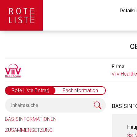
Details
C
Firma
ViiV Healt
Rote Liste Eintrag
Fachinformation
BASISIN
BASISINFORMATIONEN
Hau
ZUSAMMENSETZUNG
83. 