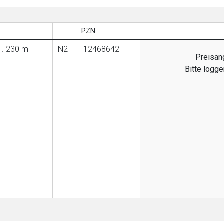
PZN
l. 230 ml
N2
12468642
Preisang
Bitte logg