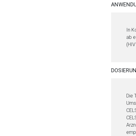
ANWENDU
In K
ab e
Aufruf einer exte
(HIV
Der von Ihnen aufgeruf
Betreiber verantwortl
DOSIERU
Die 
Umst
CELS
CELS
Arzn
empf