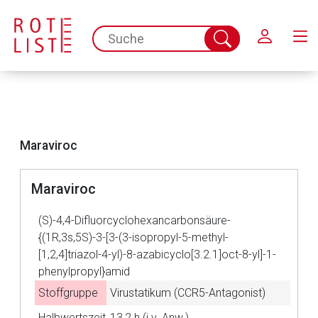
Schließen
spc.search.input.placeholder
Suche
abschicken
Maraviroc
Maraviroc
Aufruf einer externen Seite
(S)-4,4-Difluorcyclohexancarbonsäure-
{(1R,3s,5S)-3-[3-(3-isopropyl-5-methyl-
Der von Ihnen aufgerufene Link öffnet eine externe Web-
[1,2,4]triazol-4-yl)-8-azabicyclo[3.2.1]oct-8-yl]-1-
Seite. Für die Inhalte der externen Web-Seite ist deren
phenylpropyl}amid
Betreiber verantwortlich. Ebenso gelten dort ggf. andere
Stoffgruppe
Virustatikum (CCR5-Antagonist)
Datenschutzbestimmungen.
Halbwertszeit
13,2 h (i.v. Anw.)