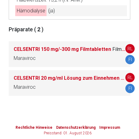
Hämodialyse
(ja)
Zurück zur rote-liste.de
Zur Seite
Präparate (
2
)
RL
CELSENTRI 150 mg/-300 mg Filmtabletten
Filmtablette
Maraviroc
FI
RL
CELSENTRI 20 mg/ml Lösung zum Einnehmen
Lösung 
Maraviroc
FI
to-
top-
text
Rechtliche Hinweise
Datenschutzerklärung
Impressum
Preisstand: 01. August 2026