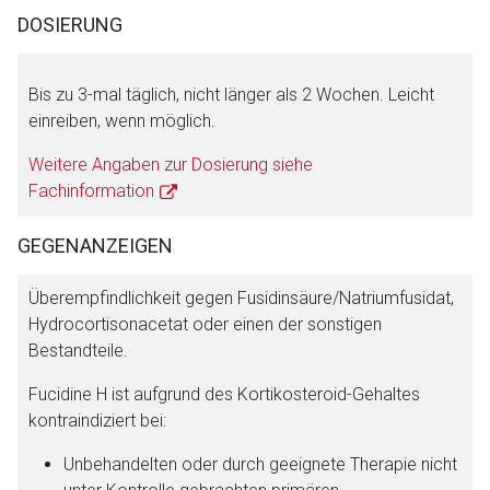
Seite. Für die Inhalte der externen Web-Seite ist deren
DOSIERUNG
Betreiber verantwortlich. Ebenso gelten dort ggf. andere
Datenschutzbestimmungen.
Bis zu 3-mal täglich, nicht länger als 2 Wochen. Leicht
einreiben, wenn möglich.
Zurück zur rote-liste.de
Zur Seite
Weitere Angaben zur Dosierung siehe
Fachinformation
GEGENANZEIGEN
Überempfindlichkeit gegen Fusidinsäure/Natriumfusidat,
Hydrocortisonacetat oder einen der sonstigen
Bestandteile.
Fucidine H ist aufgrund des Kortikosteroid-Gehaltes
kontraindiziert bei:
Unbehandelten oder durch geeignete Therapie nicht