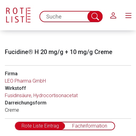
Schließen
spc.search.input.placeholder
Suche
abschicken
Fucidine® H 20 mg/g + 10 mg/g Creme
Firma
LEO Pharma GmbH
Wirkstoff
Fusidinsäure
,
Hydrocortisonacetat
Darreichungsform
Creme
Rote Liste Eintrag
Fachinformation