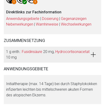
Direktlinks zur Fachinformation
Anwendungsgebiete
|
Dosierung
|
Gegenanzeigen
Nebenwirkungen
|
Warnhinweise
|
Wechselwirkungen
ZUSAMMENSETZUNG
1 g enth.:
Fusidinsäure
20 mg,
Hydrocortisonacetat
10 mg
ANWENDUNGSGEBIETE
Initialtherapie (max. 14 Tage) bei durch Staphylokokken
Aufruf einer externen Seite
infizierten leichten bis mittelschweren akuten Formen
des atopischen Ekzems.
Der von Ihnen aufgerufene Link öffnet eine externe Web-