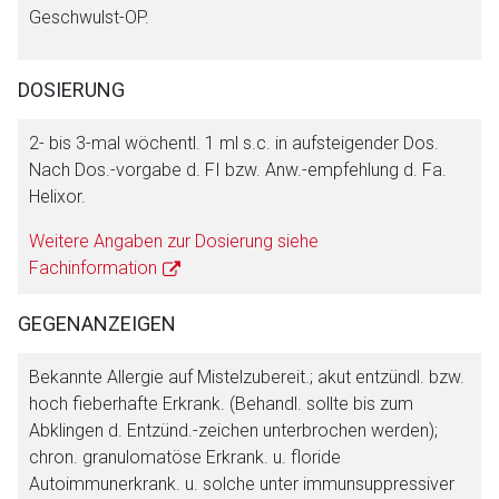
Geschwulst-OP.
DOSIERUNG
Aufruf einer externen Seite
2- bis 3-mal wöchentl. 1 ml s.c. in aufsteigender Dos.
Nach Dos.-vorgabe d. FI bzw. Anw.-empfehlung d. Fa.
Helixor.
Der von Ihnen aufgerufene Link öffnet eine externe Web-
Seite. Für die Inhalte der externen Web-Seite ist deren
Weitere Angaben zur Dosierung siehe
Betreiber verantwortlich. Ebenso gelten dort ggf. andere
Fachinformation
Datenschutzbestimmungen.
GEGENANZEIGEN
Zurück zur rote-liste.de
Zur Seite
Bekannte Allergie auf Mistelzubereit.; akut entzündl. bzw.
hoch fieberhafte Erkrank. (Behandl. sollte bis zum
Abklingen d. Entzünd.-zeichen unterbrochen werden);
chron. granulomatöse Erkrank. u. floride
Autoimmunerkrank. u. solche unter immunsuppressiver