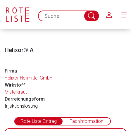
Schließen
spc.search.input.placeholder
Suche
abschicken
Helixor® A
Firma
Helixor Heilmittel GmbH
Wirkstoff
Mistelkraut
Darreichungsform
Injektionslösung
Rote Liste Eintrag
Fachinformation