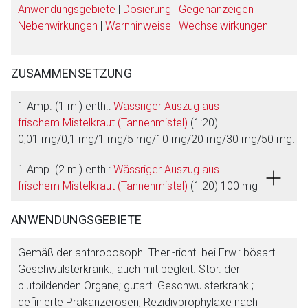
Anwendungsgebiete
|
Dosierung
|
Gegenanzeigen
Nebenwirkungen
|
Warnhinweise
|
Wechselwirkungen
ZUSAMMENSETZUNG
1 Amp. (1 ml) enth.:
Wässriger Auszug aus
frischem Mistelkraut (Tannenmistel)
(1:20)
0,01 mg/0,1 mg/1 mg/5 mg/10 mg/20 mg/30 mg/50 mg.
1 Amp. (2 ml) enth.:
Wässriger Auszug aus
frischem Mistelkraut (Tannenmistel)
(1:20) 100 mg
ANWENDUNGSGEBIETE
Gemäß der anthroposoph. Ther.-richt. bei Erw.: bösart.
Geschwulsterkrank., auch mit begleit. Stör. der
blutbildenden Organe; gutart. Geschwulsterkrank.;
definierte Präkanzerosen; Rezidivprophylaxe nach