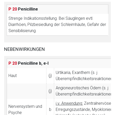
P 20
Penicilline
Strenge Indikationsstellung.
Bei Säuglingen evtl.
Diarrhöen, Pilzbesiedlung der Schleimhäute, Gefahr der
Sensibilisierung.
NEBENWIRKUNGEN
P 20
Penicilline
b, e-l
Urtikaria, Exanthem (s. j
Haut
(j)
Überempfindlichkeitsreaktionen)
Angioneurotisches Ödem (s. j
(j)
Überempfindlichkeitsreaktionen)
i.v. Anwendung:
Zentralnervöse
Nervensystem und
b
Erregungszustände, Myoklonien,
Psyche