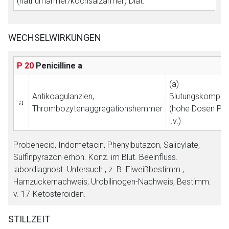
(natriumarmer/kochsalzarmer) Diät.
WECHSELWIRKUNGEN
Aufruf einer externen Seite
P 20
Penicilline
a
(a)
Der von Ihnen aufgerufene Link öffnet eine externe Web-
Antikoagulanzien,
Blutungskomplik
a
Seite. Für die Inhalte der externen Web-Seite ist deren
Thrombozytenaggregationshemmer
(hohe Dosen Peni
Betreiber verantwortlich. Ebenso gelten dort ggf. andere
i.v.)
Datenschutzbestimmungen.
Probenecid, Indometacin, Phenylbutazon, Salicylate,
Sulfinpyrazon erhöh. Konz. im Blut. Beeinfluss.
Zurück zur rote-liste.de
Zur Seite
labordiagnost. Untersuch., z. B. Eiweißbestimm.,
Harnzuckernachweis, Urobilinogen-Nachweis, Bestimm.
v. 17-Ketosteroiden.
STILLZEIT