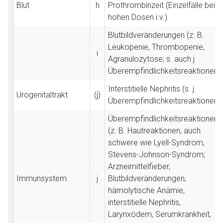
Blut
h
Prothrombinzeit (Einzelfälle bei
hohen Dosen i.v.)
Blutbildveränderungen (z. B.
Leukopenie, Thrombopenie,
i
Agranulozytose; s. auch j
Überempfindlichkeitsreaktionen)
Interstitielle Nephritis (s. j
Urogenitaltrakt
(j)
Überempfindlichkeitsreaktionen)
Überempfindlichkeitsreaktionen
(z. B. Hautreaktionen, auch
schwere wie Lyell-Syndrom,
Stevens-Johnson-Syndrom;
Arzneimittelfieber,
Immunsystem
j
Blutbildveränderungen,
hämolytische Anämie,
interstitielle Nephritis,
Larynxödem, Serumkrankheit,