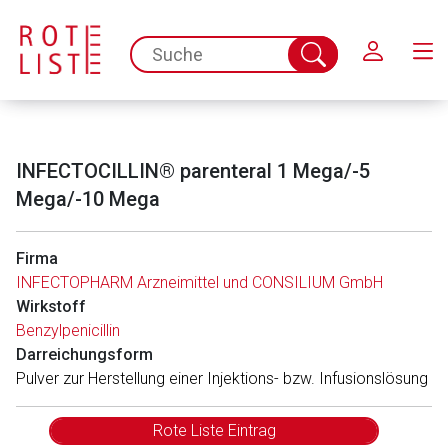
Schließen
spc.search.input.placeholder
Suche
abschicken
INFECTOCILLIN® parenteral 1 Mega/-5
Mega/-10 Mega
Firma
INFECTOPHARM Arzneimittel und CONSILIUM GmbH
Wirkstoff
Benzylpenicillin
Darreichungsform
Pulver zur Herstellung einer Injektions- bzw. Infusionslösung
Rote Liste Eintrag