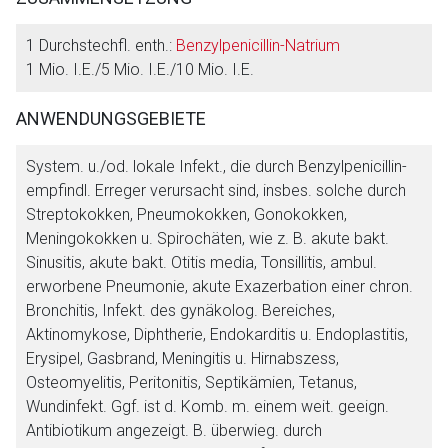
1 Durchstechfl. enth.:
Benzylpenicillin-Natrium
1 Mio. I.E./5 Mio. I.E./10 Mio. I.E.
ANWENDUNGSGEBIETE
System. u./od. lokale Infekt., die durch Benzylpenicillin-
empfindl. Erreger verursacht sind, insbes. solche durch
Streptokokken, Pneumokokken, Gonokokken,
Meningokokken u. Spirochäten, wie z. B. akute bakt.
Sinusitis, akute bakt. Otitis media, Tonsillitis, ambul.
erworbene Pneumonie, akute Exazerbation einer chron.
Bronchitis, Infekt. des gynäkolog. Bereiches,
Aktinomykose, Diphtherie, Endokarditis u. Endoplastitis,
Erysipel, Gasbrand, Meningitis u. Hirnabszess,
Osteomyelitis, Peritonitis, Septikämien, Tetanus,
Wundinfekt. Ggf. ist d. Komb. m. einem weit. geeign.
Antibiotikum angezeigt. B. überwieg. durch