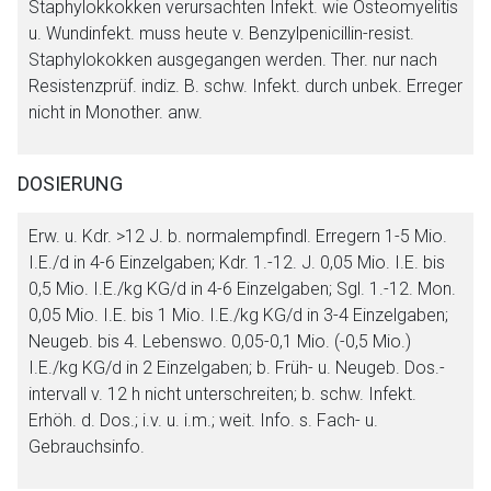
Staphylokkokken verursachten Infekt. wie Osteomyelitis
u. Wundinfekt. muss heute v. Benzylpenicillin-resist.
Staphylokokken ausgegangen werden. Ther. nur nach
Resistenzprüf. indiz. B. schw. Infekt. durch unbek. Erreger
nicht in Monother. anw.
DOSIERUNG
Erw. u. Kdr. >12 J. b. normalempfindl. Erregern 1-5 Mio.
I.E./d in 4-6 Einzelgaben; Kdr. 1.-12. J. 0,05 Mio. I.E. bis
0,5 Mio. I.E./kg KG/d in 4-6 Einzelgaben; Sgl. 1.-12. Mon.
0,05 Mio. I.E. bis 1 Mio. I.E./kg KG/d in 3-4 Einzelgaben;
Neugeb. bis 4. Lebenswo. 0,05-0,1 Mio. (-0,5 Mio.)
I.E./kg KG/d in 2 Einzelgaben; b. Früh- u. Neugeb. Dos.-
intervall v. 12 h nicht unterschreiten; b. schw. Infekt.
Erhöh. d. Dos.; i.v. u. i.m.; weit. Info. s. Fach- u.
Gebrauchsinfo.