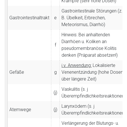
Krämpfe (sehr hohe Dosen)
Gastrointestinale Störungen (z.
Gastrointestinaltrakt
e
B. Übelkeit, Erbrechen,
Meteorismus, Diarrhö)
Hinweis: Bei anhaltenden
Diarrhöen u. Koliken an
f
pseudomembranöse Kolitis
denken (Präparat absetzen!)
i.v. Anwendung:
Lokalisierte
Gefäße
g
Venenentzündung (hohe Dosen
über längere Zeit)
Vaskulitis (s. j
(j)
Überempfindlichkeitsreaktionen)
Larynxödem (s. j
Atemwege
(j)
Überempfindlichkeitsreaktionen)
Verlängerung der Blutungs- u.