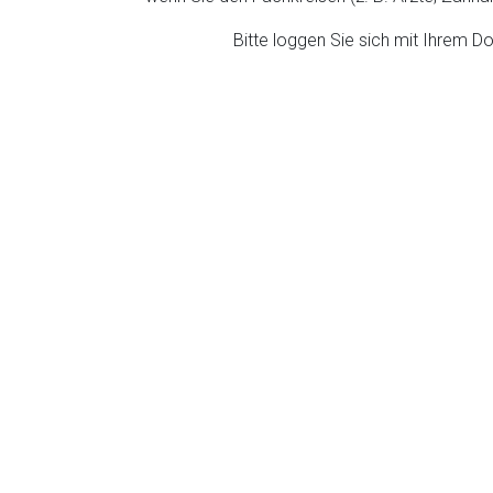
ich. Ebenso gelten dort ggf. andere Datenschutzbestimmungen.
Bitte loggen Sie sich mit Ihrem 
Zurück zur rote-