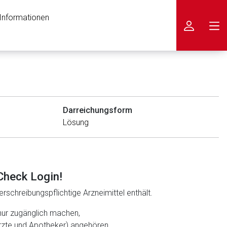
 Informationen
icken
Darreichungsform
Lösung
Check Login!
rschreibungspflichtige Arzneimittel enthält.
nur zugänglich machen,
ärzte und Apotheker) angehören.
nen Web-Seite ist deren