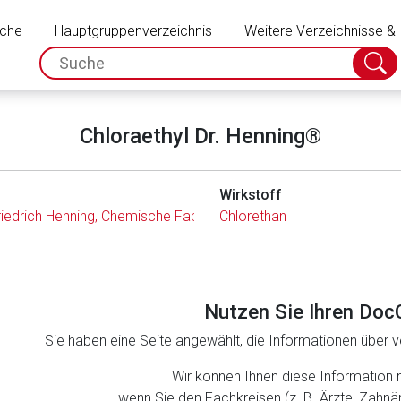
Schließen
uche
Hauptgruppenverzeichnis
Weitere Verzeichnisse &
spc.search.input.placeholder
Suche
absch
Chloraethyl Dr. Henning®
Wirkstoff
riedrich Henning, Chemische Fabrik Walldorf GmbH
Chlorethan
Nutzen Sie Ihren Doc
Sie haben eine Seite angewählt, die Informationen über ve
rnen Seite
Wir können Ihnen diese Information 
wenn Sie den Fachkreisen (z. B. Ärzte, Zahn
ene Link öffnet eine externe Web-Seite. Für die Inhalte der exter