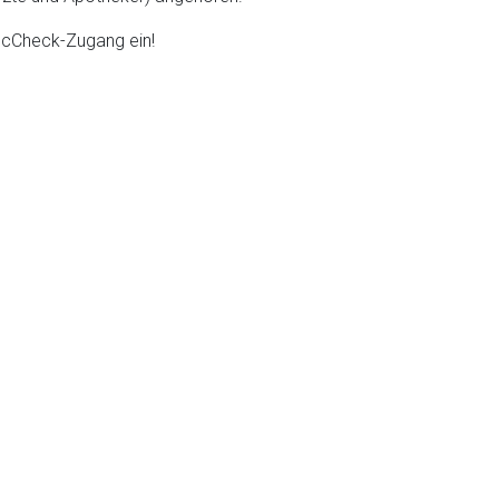
DocCheck-Zugang ein!
liste.de
Zur Seite