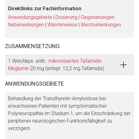
Direktlinks zur Fachinformation
Anwendungsgebiete
|
Dosierung
|
Gegenanzeigen
Nebenwirkungen
|
Warnhinweise
|
Wechselwirkungen
ZUSAMMENSETZUNG
1 Weichkps. enth.:
mikronisiertes Tafamidis-
Meglumin
20 mg (entspr. 12,2 mg Tafamidis)
Aufruf einer externen Seite
ANWENDUNGSGEBIETE
Der von Ihnen aufgerufene Link öffnet eine externe Web-
Seite. Für die Inhalte der externen Web-Seite ist deren
Behandlung der Transthyretin-Amyloidose bei
Betreiber verantwortlich. Ebenso gelten dort ggf. andere
erwachsenen Patienten mit symptomatischer
Datenschutzbestimmungen.
Polyneuropathie im Stadium 1, um die Einschränkung der
peripheren neurologischen Funktionsfähigkeit zu
verzögern.
Zurück zur rote-liste.de
Zur Seite