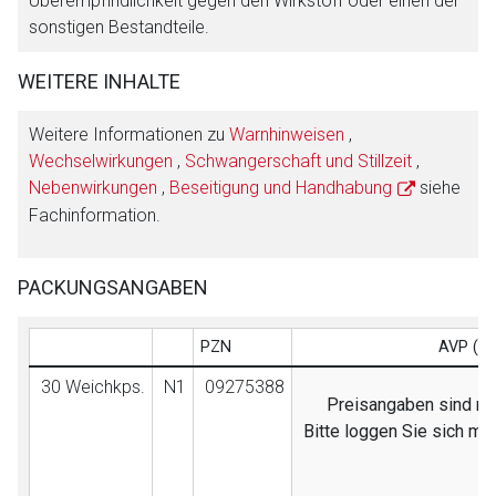
Überempfindlichkeit gegen den Wirkstoff oder einen der
sonstigen Bestandteile.
WEITERE INHALTE
Weitere Informationen zu
Warnhinweisen
,
Wechselwirkungen
,
Schwangerschaft und Stillzeit
,
Nebenwirkungen
,
Beseitigung und Handhabung
siehe
Fachinformation.
PACKUNGSANGABEN
PZN
AVP (EB
30 Weichkps.
N1
09275388
Preisangaben sind nur
Bitte loggen Sie sich mi