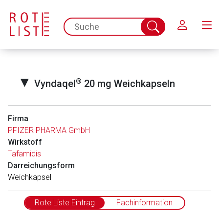
Schließen
spc.search.input.placeholder
Suche
abschicken
▼
®
Vyndaqel
20 mg Weichkapseln
Firma
PFIZER PHARMA GmbH
Wirkstoff
Tafamidis
Darreichungsform
Weichkapsel
Rote Liste Eintrag
Fachinformation