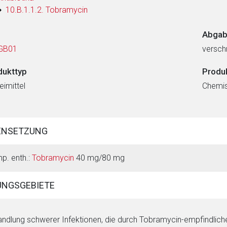
10.B.1.1.2. Tobramycin
Abgab
GB01
verschr
dukttyp
Produ
eimittel
Chemi
ENSETZUNG
p. enth.:
Tobramycin
40 mg/80 mg
NGSGEBIETE
ndlung schwerer Infektionen, die durch Tobramycin-empfindliche