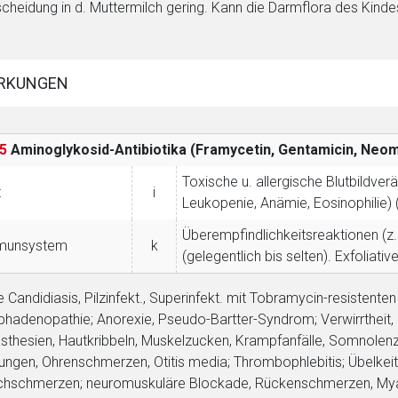
cheidung in d. Muttermilch gering. Kann die Darmflora des Kind
RKUNGEN
5
Aminoglykosid-Antibiotika (Framycetin, Gentamicin, Ne
Toxische u. allergische Blutbildve
t
i
Leukopenie, Anämie, Eosinophilie) 
Überempfindlichkeitsreaktionen (z. B
munsystem
k
(gelegentlich bis selten). Exfoliati
e Candidiasis, Pilzinfekt., Superinfekt. mit Tobramycin-resisten
hadenopathie; Anorexie, Pseudo-Bartter-Syndrom; Verwirrtheit, 
sthesien, Hautkribbeln, Muskelzucken, Krampfanfälle, Somnolen
ungen, Ohrenschmerzen, Otitis media; Thrombophlebitis; Übelkei
hschmerzen; neuromuskuläre Blockade, Rückenschmerzen, Myalg