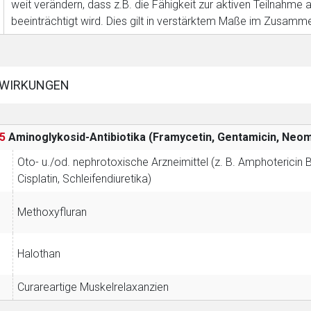
weit verändern, dass z.B. die Fähigkeit zur aktiven Teilnah
Zurück zur rote-
beeinträchtigt wird. Dies gilt in verstärktem Maße im Zusamm
WIRKUNGEN
5
Aminoglykosid-Antibiotika (Framycetin, Gentamicin, Ne
Oto- u./od. nephrotoxische Arzneimittel (z. B. Amphotericin B, 
Cisplatin, Schleifendiuretika)
Methoxyfluran
Halothan
Curareartige Muskelrelaxanzien