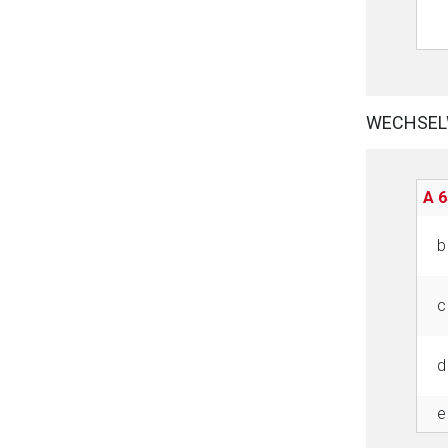
WECHSEL
A 6
b
c
d
e