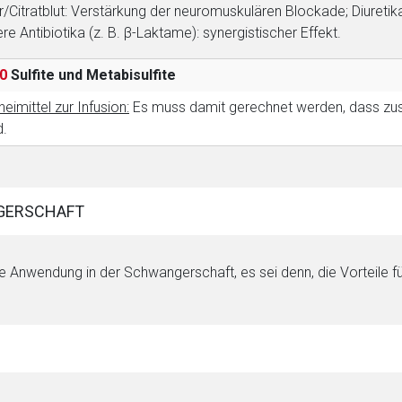
r/Citratblut: Verstärkung der neuromuskulären Blockade; Diuretik
re Antibiotika (z. B. β-Laktame): synergistischer Effekt.
0
Sulfite und Metabisulfite
neimittel zur Infusion:
Es muss damit gerechnet werden, dass zus
d.
GERSCHAFT
e Anwendung in der Schwangerschaft, es sei denn, die Vorteile fü