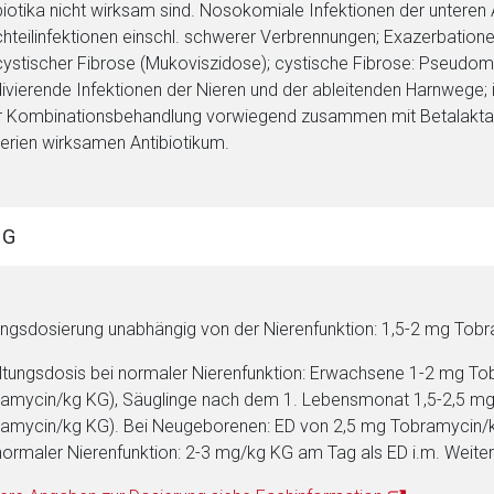
biotika nicht wirksam sind. Nosokomiale Infektionen der untere
hteilinfektionen einschl. schwerer Verbrennungen; Exazerbation
cystischer Fibrose (Mukoviszidose); cystische Fibrose: Pseudom
divierende Infektionen der Nieren und der ableitenden Harnwege
r Kombinationsbehandlung vorwiegend zusammen mit Betalakta
erien wirksamen Antibiotikum.
NG
ngsdosierung unabhängig von der Nierenfunktion: 1,5-2 mg Tobramy
ltungsdosis bei normaler Nierenfunktion: Erwachsene 1-2 mg T
amycin/kg KG), Säuglinge nach dem 1. Lebensmonat 1,5-2,5 mg
amycin/kg KG). Bei Neugeborenen: ED von 2,5 mg Tobramycin/kg
normaler Nierenfunktion: 2-3 mg/kg KG am Tag als ED i.m. Weite