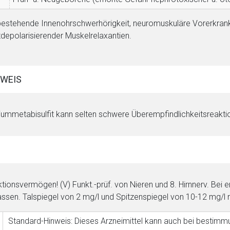
estehende Innenohrschwerhörigkeit, neuromuskuläre Vorerkrank
tdepolarisierender Muskelrelaxantien.
WEIS
iummetabisulfit kann selten schwere Überempfindlichkeitsreak
rnen Seite
tionsvermögen! (V) Funkt.-prüf. von Nieren und 8. Hirnnerv. Bei
ene Link öffnet eine externe Web-Seite. Für die Inhalte der exter
ssen. Talspiegel von 2 mg/l und Spitzenspiegel von 10-12 mg/l n
ich. Ebenso gelten dort ggf. andere Datenschutzbestimmungen.
Standard-Hinweis: Dieses Arzneimittel kann auch bei bes