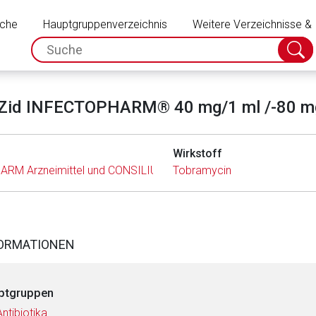
Schließen
uche
Hauptgruppenverzeichnis
Weitere Verzeichnisse &
spc.search.input.placeholder
Suche
absch
Zid INFECTOPHARM® 40 mg/1 ml /-80 m
Wirkstoff
ARM Arzneimittel und CONSILIUM GmbH
Tobramycin
FORMATIONEN
ptgruppen
Antibiotika