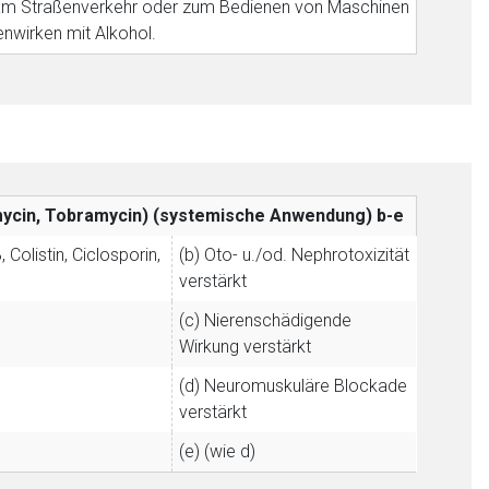
me am Straßenverkehr oder zum Bedienen von Maschinen
liste.de
Zur Seite
enwirken mit Alkohol.
omycin, Tobramycin) (systemische Anwendung)
b-e
Colistin, Ciclosporin,
(b) Oto- u./od. Nephrotoxizität
verstärkt
(c) Nierenschädigende
Wirkung verstärkt
(d) Neuromuskuläre Blockade
verstärkt
(e) (wie d)