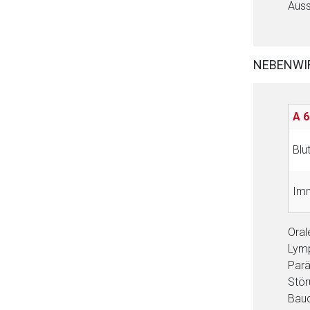
Auss
NEBENWI
A 6
Blu
Im
Oral
Lymp
Parä
Stör
Bauc