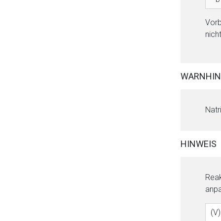
Vorb
nich
WARNHIN
Natr
HINWEIS
Aufruf einer exte
Reak
Der von Ihnen aufgeruf
anpa
Betreiber verantwortl
(V)