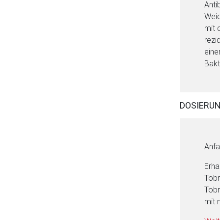
Anti
Weic
mit 
rezi
eine
Bakt
DOSIERU
Anfa
Erha
Tobr
Tobr
mit 