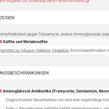
ere Angaben zur Dosierung siehe Fachinformation
ZEIGEN
empfindlichkeit gegen Tobramycin, andere Aminoglykoside oder 
0
Sulfite und Metabisulfite
neimittel zur Infusion, Injektion, Inhalation:
Bronchialasthmatiker mi
UNGSBESCHRÄNKUNGEN
5
Aminoglykosid-Antibiotika (Framycetin, Gentamicin, Ne
Eingeschränkte Nierenfunktion (es wird eine regelmäßige Ko
Früh- u. Neugeborene (erhöhte Gefahr nephrotoxischer u. ot