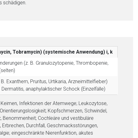
es schädigen.
omycin, Tobramycin) (systemische Anwendung)
i, k
ränderungen (z. B. Granulozytopenie, Thrombopenie,
(selten)
. Exanthem, Pruritus, Urtikaria, Arzneimittelfieber)
ve Dermatitis, anaphylaktischer Schock (Einzelfälle)
ten Keimen, Infektionen der Atemwege; Leukozytose,
Orientierungslosigkeit; Kopfschmerzen, Schwindel,
z, Benommenheit; Cochleäre und vestibuläre
t, Erbrechen, Durchfall, Geschmacksstörungen,
ie; eingeschränkte Nierenfunktion, akutes