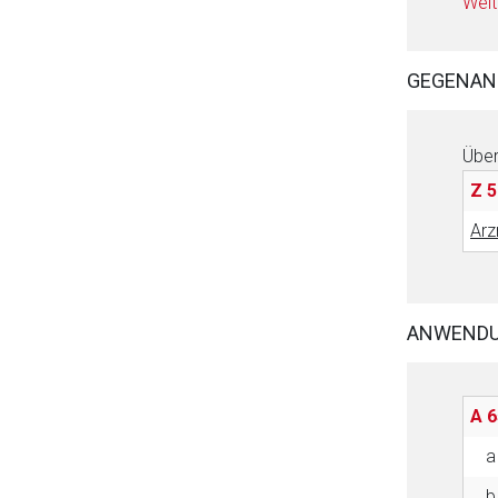
Weit
GEGENAN
Über
Z 5
Arz
ANWEND
A 6
a
b