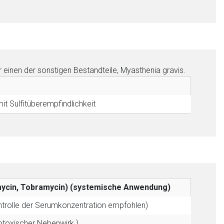
einen der sonstigen Bestandteile, Myasthenia gravis.
t Sulfitüberempfindlichkeit
omycin, Tobramycin) (systemische Anwendung)
ntrolle der Serumkonzentration empfohlen)
otoxischer Nebenwirk.)