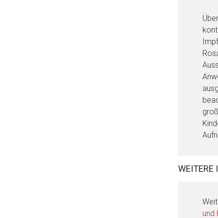
Über
kont
Impf
Rosa
Auss
Anwe
ausg
beac
groß
Kind
Aufn
WEITERE 
Weit
und