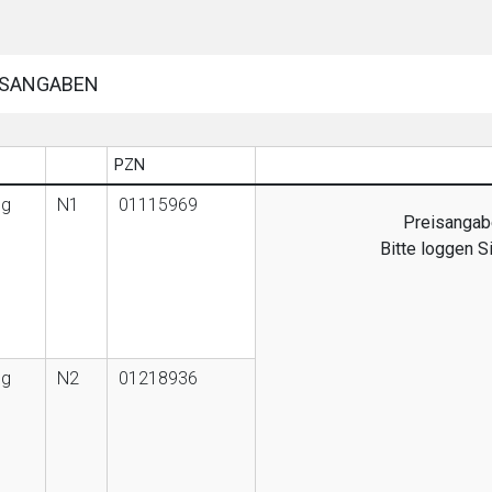
SANGABEN
PZN
 g
N1
01115969
Preisangabe
Bitte loggen S
 g
N2
01218936