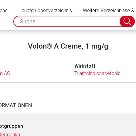
Schließen
uche
Hauptgruppenverzeichnis
Weitere Verzeichnisse &
spc.search.input.placeholder
Suche
absch
Volon® A Creme, 1 mg/g
Wirkstoff
m AG
Triamcinolonacetonid
FORMATIONEN
ptgruppen
Dermatika