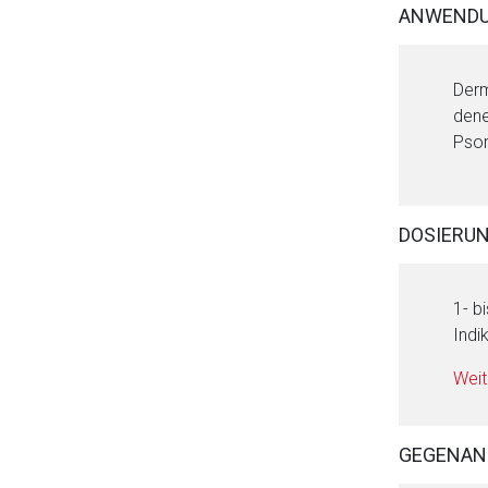
ANWENDU
Derm
dene
Psor
Aufruf einer exte
DOSIERU
Der von Ihnen aufgeruf
Betreiber verantwortl
1- b
Indi
Weit
GEGENAN