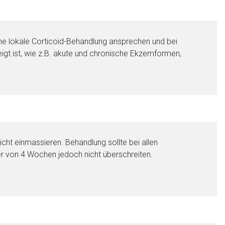
ine lokale Corticoid-Behandlung ansprechen und bei
gt ist, wie z.B. akute und chronische Ekzemformen,
nen Web-Seite ist deren
eicht einmassieren. Behandlung sollte bei allen
uer von 4 Wochen jedoch nicht überschreiten.
liste.de
Zur Seite