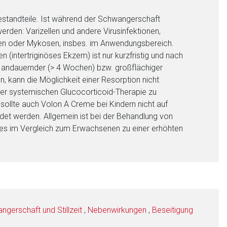
estandteile. Ist während der Schwangerschaft
werden: Varizellen und andere Virusinfektionen,
ionen oder Mykosen, insbes. im Anwendungsbereich.
 (intertriginöses Ekzem) ist nur kurzfristig und nach
g andauernder (> 4 Wochen) bzw. großflächiger
 kann die Möglichkeit einer Resorption nicht
ner systemischen Glucocorticoid-Therapie zu
sollte auch Volon A Creme bei Kindern nicht auf
et werden. Allgemein ist bei der Behandlung von
 es im Vergleich zum Erwachsenen zu einer erhöhten
gerschaft und Stillzeit
,
Nebenwirkungen
,
Beseitigung