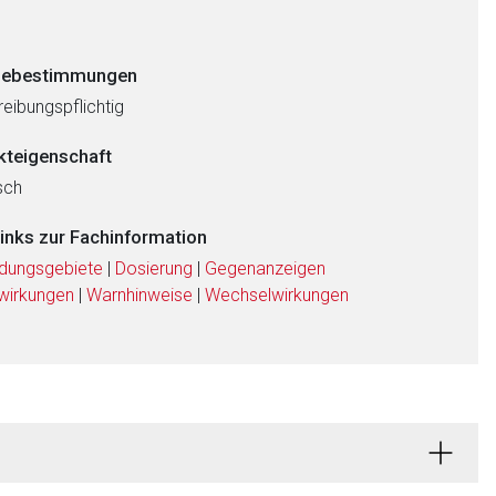
ebestimmungen
eibungspflichtig
kteigenschaft
sch
links zur Fachinformation
dungsgebiete
|
Dosierung
|
Gegenanzeigen
wirkungen
|
Warnhinweise
|
Wechselwirkungen