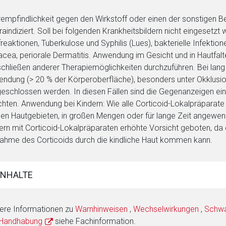
empfindlichkeit gegen den Wirkstoff oder einen der sonstigen B
raindiziert. Soll bei folgenden Krankheitsbildern nicht eingesetzt 
reaktionen, Tuberkulose und Syphilis (Lues), bakterielle Infekt
cea, periorale Dermatitis. Anwendung im Gesicht und in Hautfalten
chließen anderer Therapiemöglichkeiten durchzuführen. Bei lan
ndung (> 20 % der Körperoberfläche), besonders unter Okklusion,
eschlossen werden. In diesen Fällen sind die Gegenanzeigen ei
hten. Anwendung bei Kindern: Wie alle Corticoid-Lokalpräparate 
en Hautgebieten, in großen Mengen oder für lange Zeit angewend
ern mit Corticoid-Lokalpräparaten erhöhte Vorsicht geboten, da
ahme des Corticoids durch die kindliche Haut kommen kann.
INHALTE
ere Informationen zu
Warnhinweisen
,
Wechselwirkungen
,
Schwan
 Handhabung
siehe Fachinformation.