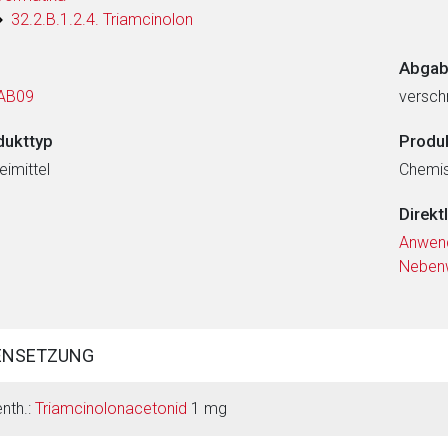
32.2.B.1.2.4. Triamcinolon
Abgab
AB09
verschr
dukttyp
Produ
eimittel
Chemi
Direkt
Anwen
Neben
ENSETZUNG
enth.:
Triamcinolonacetonid
1 mg