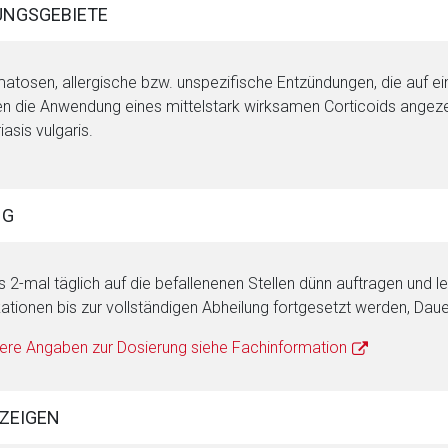
NGSGEBIETE
atosen, allergische bzw. unspezifische Entzündungen, die auf e
n die Anwendung eines mittelstark wirksamen Corticoids angezei
iasis vulgaris.
rnen Seite
NG
ene Link öffnet eine externe Web-Seite. Für die Inhalte der exter
ich. Ebenso gelten dort ggf. andere Datenschutzbestimmungen.
is 2-mal täglich auf die befallenenen Stellen dünn auftragen und l
kationen bis zur vollständigen Abheilung fortgesetzt werden, Da
Zurück zur rote-
ere Angaben zur Dosierung siehe Fachinformation
ZEIGEN