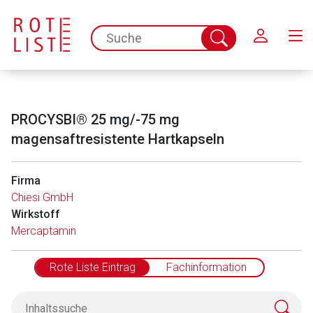
Schließen
spc.search.input.placeholder
Suche
abschicken
PROCYSBI® 25 mg/-75 mg
magensaftresistente Hartkapseln
Firma
Chiesi GmbH
Wirkstoff
Mercaptamin
Rote Liste Eintrag
Fachinformation