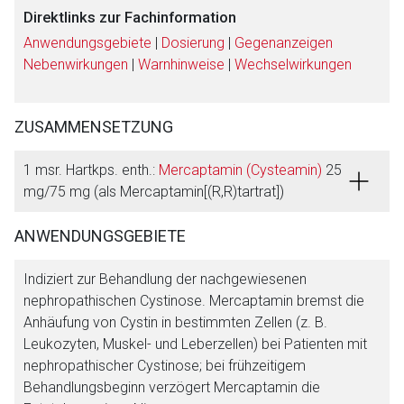
Direktlinks zur Fachinformation
Anwendungsgebiete
|
Dosierung
|
Gegenanzeigen
Nebenwirkungen
|
Warnhinweise
|
Wechselwirkungen
ZUSAMMENSETZUNG
1 msr. Hartkps. enth.:
Mercaptamin (Cysteamin)
25
mg/75 mg (als Mercaptamin[(R,R)tartrat])
ANWENDUNGSGEBIETE
Indiziert zur Behandlung der nachgewiesenen
nephropathischen Cystinose. Mercaptamin bremst die
Anhäufung von Cystin in bestimmten Zellen (z. B.
Leukozyten, Muskel- und Leberzellen) bei Patienten mit
nephropathischer Cystinose; bei frühzeitigem
Behandlungsbeginn verzögert Mercaptamin die
Aufruf einer externen Seite