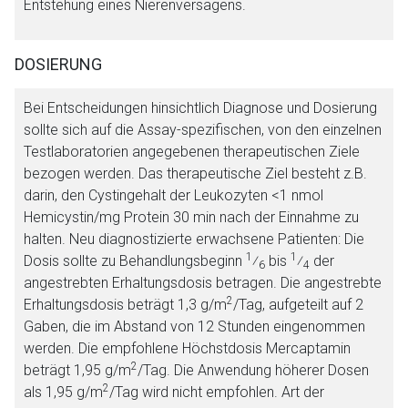
Entstehung eines Nierenversagens.
Der von Ihnen aufgerufene Link öffnet eine externe Web-
DOSIERUNG
Seite. Für die Inhalte der externen Web-Seite ist deren
Betreiber verantwortlich. Ebenso gelten dort ggf. andere
Bei Entscheidungen hinsichtlich Diagnose und Dosierung
Datenschutzbestimmungen.
sollte sich auf die Assay-spezifischen, von den einzelnen
Testlaboratorien angegebenen therapeutischen Ziele
Zurück zur rote-liste.de
Zur Seite
bezogen werden. Das therapeutische Ziel besteht z.B.
darin, den Cystingehalt der Leukozyten <1 nmol
Hemicystin/mg Protein 30 min nach der Einnahme zu
halten. Neu diagnostizierte erwachsene Patienten: Die
1
1
Dosis sollte zu Behandlungsbeginn
⁄
bis
⁄
der
6
4
angestrebten Erhaltungsdosis betragen. Die angestrebte
2
Erhaltungsdosis beträgt 1,3 g/m
/Tag, aufgeteilt auf 2
Gaben, die im Abstand von 12 Stunden eingenommen
werden. Die empfohlene Höchstdosis Mercaptamin
2
beträgt 1,95 g/m
/Tag. Die Anwendung höherer Dosen
2
als 1,95 g/m
/Tag wird nicht empfohlen. Art der