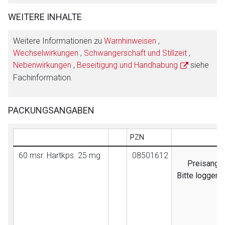
WEITERE INHALTE
Weitere Informationen zu
Warnhinweisen
,
Wechselwirkungen
,
Schwangerschaft und Stillzeit
,
Nebenwirkungen
,
Beseitigung und Handhabung
siehe
Fachinformation.
PACKUNGSANGABEN
PZN
60 msr. Hartkps. 25 mg
08501612
Preisangab
Bitte loggen 