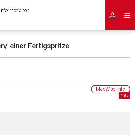
 Informationen
icken
/-einer Fertigspritze
MedWiss-Info
Neu