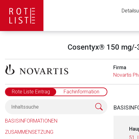
Details
Cosentyx® 150 mg/-30
Firma
Novartis 
Rote Liste Eintrag
Fachinformation
BASISIN
BASISINFORMATIONEN
Hau
ZUSAMMENSETZUNG
51.