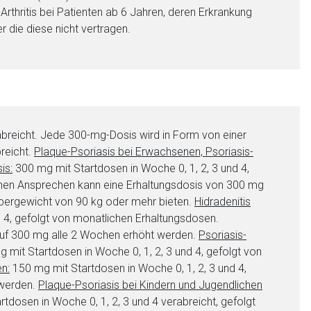
Arthritis bei Patienten ab 6 Jahren, deren Erkrankung
 die diese nicht vertragen.
nen Web-Seite ist deren
abreicht. Jede 300-mg-Dosis wird in Form von einer
breicht.
Plaque-Psoriasis bei Erwachsenen, Psoriasis-
liste.de
Zur Seite
is:
300 mg mit Startdosen in Woche 0, 1, 2, 3 und 4,
chen Ansprechen kann eine Erhaltungsdosis von 300 mg
rpergewicht von 90 kg oder mehr bieten.
Hidradenitis
 4, gefolgt von monatlichen Erhaltungsdosen.
auf 300 mg alle 2 Wochen erhöht werden.
Psoriasis-
 mit Startdosen in Woche 0, 1, 2, 3 und 4, gefolgt von
n:
150 mg mit Startdosen in Woche 0, 1, 2, 3 und 4,
 werden.
Plaque-Psoriasis bei Kindern und Jugendlichen
dosen in Woche 0, 1, 2, 3 und 4 verabreicht, gefolgt