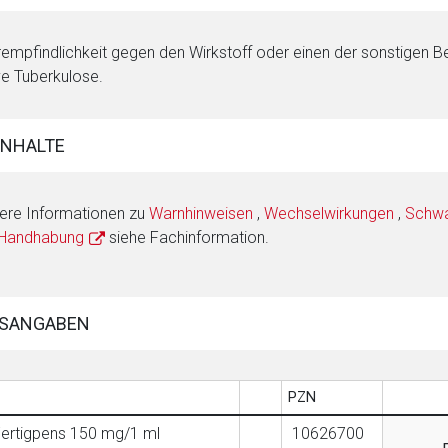
empfindlichkeit gegen den Wirkstoff oder einen der sonstigen Besta
ve Tuberkulose.
INHALTE
ere Informationen zu
Warnhinweisen
,
Wechselwirkungen
,
Schwan
 Handhabung
siehe Fachinformation.
SANGABEN
PZN
Fertigpens 150 mg/1 ml
10626700