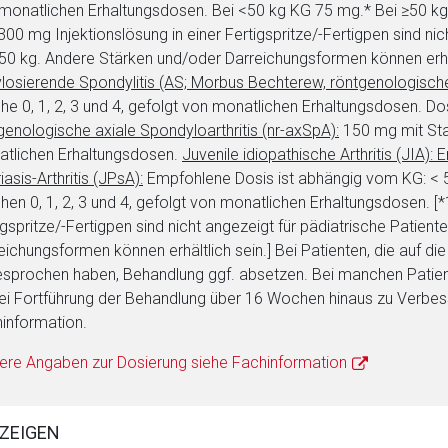
monatlichen Erhaltungsdosen. Bei <50 kg KG 75 mg.* Bei ≥50 k
00 mg Injektionslösung in einer Fertigspritze/-Fertigpen sind nic
0 kg. Andere Stärken und/oder Darreichungsformen können erhäl
losierende Spondylitis (AS; Morbus Bechterew, röntgenologische 
e 0, 1, 2, 3 und 4, gefolgt von monatlichen Erhaltungsdosen. D
genologische axiale Spondyloarthritis (nr-axSpA):
150 mg mit Star
tlichen Erhaltungsdosen.
Juvenile idiopathische Arthritis (JIA): E
iasis-Arthritis (JPsA):
Empfohlene Dosis ist abhängig vom KG: < 50
en 0, 1, 2, 3 und 4, gefolgt von monatlichen Erhaltungsdosen. [
igspritze/-Fertigpen sind nicht angezeigt für pädiatrische Patie
eichungsformen können erhältlich sein.] Bei Patienten, die auf d
sprochen haben, Behandlung ggf. absetzen. Bei manchen Patie
ei Fortführung der Behandlung über 16 Wochen hinaus zu Verbes
information.
ere Angaben zur Dosierung siehe Fachinformation
ZEIGEN