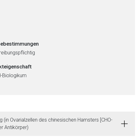
ebestimmungen
eibungspflichtig
kteigenschaft
al-Biologikum
(in Ovarialzellen des chinesischen Hamsters [CHO-
r Antikörper)