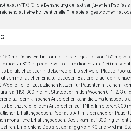
otrexat (MTX) für die Behandlung der aktiven juvenilen Psoriasis-
reichend auf eine konventionelle Therapie angesprochen hat oder
rnen Seite
NG
ene Link öffnet eine externe Web-Seite. Für die Inhalte der exter
ich. Ebenso gelten dort ggf. andere Datenschutzbestimmungen.
 150-mg-Dosis wird in Form einer s.c. Injektion von 150 mg ver
Injektion zu 300 mg oder zwei s.c. Injektionen zu je 150 mg vera
Zurück zur rote-
ritis bei gleichzeitiger mittelschwerer bis schwerer Plaque-Psorias
lgt von monatlichen Erhaltungsdosen. Basierend auf dem klinis
 2 Wochen einen zusätzlichen Nutzen für Patienten mit einem Kö
urativa (HS):
300 mg mit Startdosen in den Wochen 0, 1, 2, 3 und
erend auf dem klinischen Ansprechen kann die Erhaltungsdosis 
ritis bei unzureichendem Ansprechen auf TNFα-Inhibitoren:
300 mg
tlichen Erhaltungsdosen.
Psoriasis-Arthritis
bei anderen Patiente
ch monatliche Erhaltungsdosen. Dosis kann auf 300 mg erhöht
 Jahren:
Empfohlene Dosis ist abhängig vom KG und wird mit Start