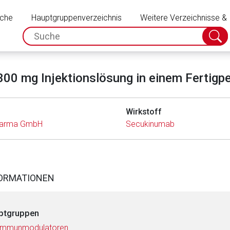
Schließen
uche
Hauptgruppenverzeichnis
Weitere Verzeichnisse &
spc.search.input.placeholder
Suche
absch
0 mg Injektionslösung in einem Fertigpen
Wirkstoff
Pharma GmbH
Secukinumab
FORMATIONEN
ptgruppen
 Immunmodulatoren