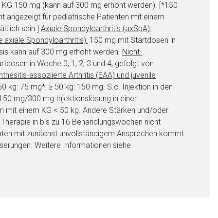
g KG 150 mg (kann auf 300 mg erhöht werden). [*150
ht angezeigt für pädiatrische Patienten mit einem
tlich sein.]
Axiale Spondyloarthritis (axSpA):
axiale Spondyloarthritis):
150 mg mit Startdosen in
osis kann auf 300 mg erhöht werden.
Nicht-
tdosen in Woche 0, 1, 2, 3 und 4, gefolgt von
nthesitis-assoziierte Arthritis (EAA) und juvenile
 kg: 75 mg*; ≥ 50 kg: 150 mg. S.c. Injektion in den
*150 mg/300 mg Injektionslösung in einer
nten mit einem KG < 50 kg. Andere Stärken und/oder
ie Therapie in bis zu 16 Behandlungswochen nicht
nten mit zunächst unvollständigem Ansprechen kommt
serungen. Weitere Informationen siehe