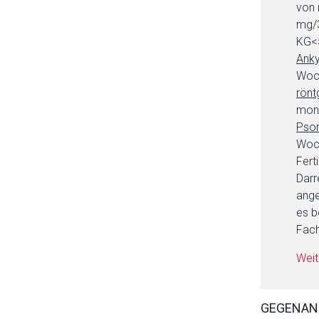
von 
mg/3
KG<5
Anky
Woch
rönt
mona
Psor
Woch
Fert
Darr
ange
es b
Fach
Weit
GEGENAN