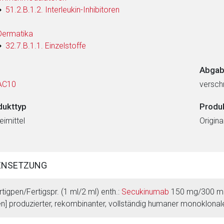
51.2.B.1.2. Interleukin-Inhibitoren
Dermatika
32.7.B.1.1. Einzelstoffe
Abgab
AC10
verschr
dukttyp
Produ
eimittel
Origin
ENSETZUNG
rtigpen/Fertigspr. (1 ml/2 ml) enth.:
Secukinumab
150 mg/300 mg 
en] produzierter, rekombinanter, vollständig humaner monoklonale