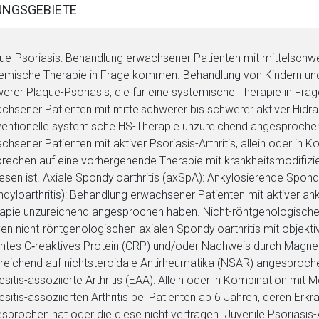
NGSGEBIETE
ue-Psoriasis: Behandlung erwachsener Patienten mit mittelschwer
emische Therapie in Frage kommen. Behandlung von Kindern und 
erer Plaque-Psoriasis, die für eine systemische Therapie in Fra
chsener Patienten mit mittelschwerer bis schwerer aktiver Hidrade
entionelle systemische HS-Therapie unzureichend angesprochen h
chsener Patienten mit aktiver Psoriasis-Arthritis, allein oder in
rechen auf eine vorhergehende Therapie mit krankheitsmodifiz
sen ist. Axiale Spondyloarthritis (axSpA): Ankylosierende Spond
dyloarthritis): Behandlung erwachsener Patienten mit aktiver anky
apie unzureichend angesprochen haben. Nicht-röntgenologische a
ven nicht-röntgenologischen axialen Spondyloarthritis mit objek
htes C‑reaktives Protein (CRP) und/oder Nachweis durch Magne
reichend auf nichtsteroidale Antirheumatika (NSAR) angesprochen 
esitis-assoziierte Arthritis (EAA): Allein oder in Kombination mit
esitis-assoziierten Arthritis bei Patienten ab 6 Jahren, deren Er
sprochen hat oder die diese nicht vertragen. Juvenile Psoriasis-Ar