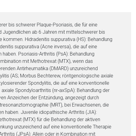
er bis schwerer Plaque-Psoriasis, die für eine
Jugendlichen ab 6 Jahren mit mittelschwerer bis
ge kommen. Hidradenitis suppurativa (HS): Behandlung
nitis suppurativa (Acne inversa), die auf eine
aben. Psoriasis-Arthritis (PsA): Behandlung
 Kombination mit Methotrexat (MTX), wenn das
ierenden Antirheumatika (DMARD) unzureichend
ylitis (AS; Morbus Bechterew, röntgenologische axiale
losierender Spondylitis, die auf eine konventionelle
xiale Spondyloarthritis (nr‑axSpA): Behandlung der
tiven Anzeichen der Entzündung, angezeigt durch
tresonanztomographie (MRT), bei Erwachsenen, die
haben. Juvenile idiopathische Arthritis (JIA):
 Methotrexat (MTX) für die Behandlung der aktiven
krankung unzureichend auf eine konventionelle Therapie
thritis (JPsA): Allein oder in Kombination mit