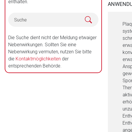
enthalten.
ANWENDU
Plaq
syst
Die Suche dient nicht der Meldung etwaiger
schw
Nebenwirkungen. Sollten Sie eine
erwa
Nebenwirkung vermuten, nutzen Sie bitte
konv
die
Kontaktmöglichkeiten
der
erwa
entsprechenden Behörde.
Ansp
gewe
Spon
Ther
akti
erhö
unzu
Enth
Enth
ange