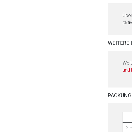
Über
akti
WEITERE 
Weit
und
PACKUNG
2 