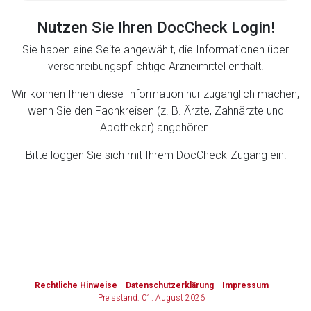
Nutzen Sie Ihren DocCheck Login!
Zurück zur rote-liste.de
Zur Seite
Sie haben eine Seite angewählt, die Informationen über
verschreibungspflichtige Arzneimittel enthält.
Wir können Ihnen diese Information nur zugänglich machen,
wenn Sie den Fachkreisen (z. B. Ärzte, Zahnärzte und
Apotheker) angehören.
Bitte loggen Sie sich mit Ihrem DocCheck-Zugang ein!
to-
top-
text
Rechtliche Hinweise
Datenschutzerklärung
Impressum
Preisstand: 01. August 2026