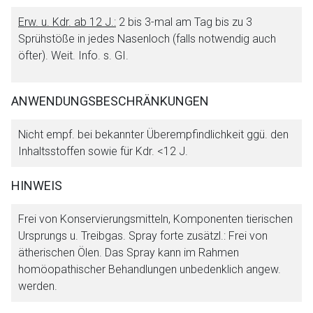
Erw. u. Kdr. ab 12 J.:
2 bis 3-mal am Tag bis zu 3
Der von Ihnen aufgerufene Link öffnet eine externe Web-
Sprühstöße in jedes Nasenloch (falls notwendig auch
Seite. Für die Inhalte der externen Web-Seite ist deren
öfter). Weit. Info. s. GI.
Betreiber verantwortlich. Ebenso gelten dort ggf. andere
Datenschutzbestimmungen.
ANWENDUNGSBESCHRÄNKUNGEN
Zurück zur rote-liste.de
Zur Seite
Nicht empf. bei bekannter Überempfindlichkeit ggü. den
Inhaltsstoffen sowie für Kdr. <12 J.
HINWEIS
Frei von Konservierungsmitteln, Komponenten tierischen
Ursprungs u. Treibgas. Spray forte zusätzl.: Frei von
ätherischen Ölen. Das Spray kann im Rahmen
homöopathischer Behandlungen unbedenklich angew.
werden.