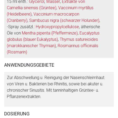
15 ml enth.:
Glycerol
,
Wasser
,
Extrakte von
Camellia sinensis (Grüntee)
,
Vaccinium myrtillus
(Heidelbeere)
,
Vaccinium macrocarpon
(Cranberry)
,
Sambucus nigra (schwarzer Holunder)
,
-Spray zusätzl.:
Hydroxypropylcellulose
, ätherische
Öle von
Mentha piperita (Pfefferminze)
,
Eucalyptus
globulus (blauer Eukalyptus)
,
Thymus satureioides
(marokkanischer Thymian)
,
Rosmarinus officinalis
(Rosmarin)
ANWENDUNGSGEBIETE
Zur Abschwellung u. Reinigung der Nasenschleimhaut
von Viren u. Bakterien bei Rhinitis, sowie bei akuter u.
chronischer Sinusitis. Mit tanninhaltigen Grüntee- u.
Pflanzenextrakten.
Aufruf einer externen Seite
DOSIERUNG