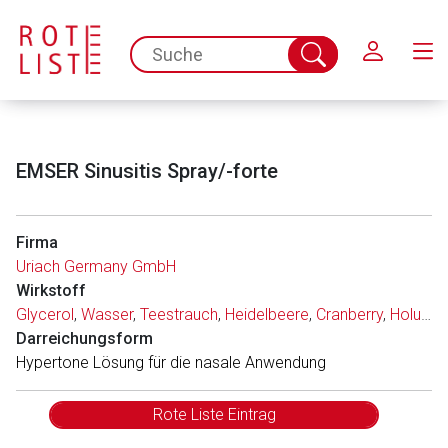
Schließen
spc.search.input.placeholder
Suche
abschicken
EMSER Sinusitis Spray/-forte
Firma
Uriach Germany GmbH
Wirkstoff
Glycerol
,
Wasser
,
Teestrauch
,
Heidelbeere
,
Cranberry
,
Holunderblüten
Darreichungsform
Hypertone Lösung für die nasale Anwendung
Rote Liste Eintrag