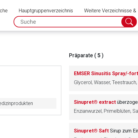
Schließen
uche
Hauptgruppenverzeichnis
Weitere Verzeichnisse &
spc.search.input.placeholder
Suche
absch
Präparate (
5
)
EMSER Sinusitis Spray/-for
Sinupret® extract
überzoge
Medizinprodukten
Enzianwurzel, Primelblüten, S
rnen Seite
Sinupret® Saft
Sirup zum E
ene Link öffnet eine externe Web-Seite. Für die Inhalte der exter