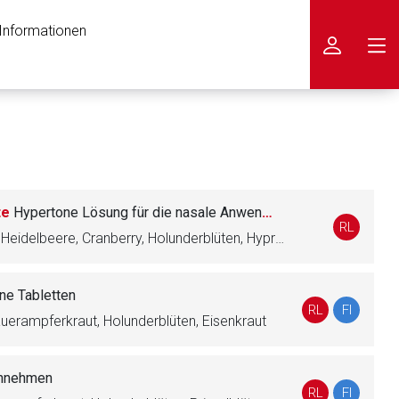
 Informationen
icken
te
Hypertone Lösung für die nasale Anwendung
RL
Glycerol, Wasser, Teestrauch, Heidelbeere, Cranberry, Holunderblüten, Hyprolose, Pfefferminzöl, Eukalyptusöl, Thymianöl, Rosmarinöl
ne Tabletten
RL
FI
auerampferkraut, Holunderblüten, Eisenkraut
innehmen
RL
FI
nen Web-Seite ist deren