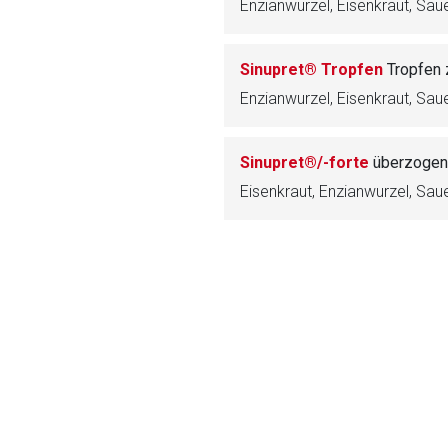
Enzianwurzel, Eisenkraut, Sau
ich. Ebenso gelten dort ggf. andere Datenschutzbestimmungen.
Sinupret® Tropfen
Tropfen 
Zurück zur rote-
Enzianwurzel, Eisenkraut, Sau
Sinupret®/-forte
überzogen
Eisenkraut, Enzianwurzel, Sau