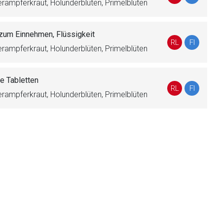
erampferkraut, Holunderblüten, Primelblüten
zum Einnehmen, Flüssigkeit
liste.de
Zur Seite
RL
FI
erampferkraut, Holunderblüten, Primelblüten
e Tabletten
RL
FI
erampferkraut, Holunderblüten, Primelblüten