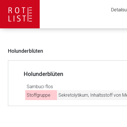
Details
Holunderblüten
Holunderblüten
Sambuci flos
Stoffgruppe
Sekretolytikum, Inhaltsstoff von 
Aufruf einer exte
Der von Ihnen aufgeruf