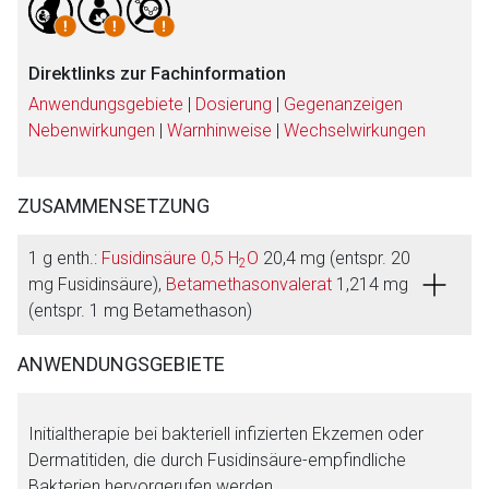
Direktlinks zur Fachinformation
Anwendungsgebiete
|
Dosierung
|
Gegenanzeigen
Nebenwirkungen
|
Warnhinweise
|
Wechselwirkungen
ZUSAMMENSETZUNG
1 g enth.:
Fusidinsäure 0,5 H
O
20,4 mg (entspr. 20
2
mg Fusidinsäure),
Betamethasonvalerat
1,214 mg
(entspr. 1 mg Betamethason)
ANWENDUNGSGEBIETE
Initialtherapie bei bakteriell infizierten Ekzemen oder
Aufruf einer externen Seite
Dermatitiden, die durch Fusidinsäure-empfindliche
Bakterien hervorgerufen werden.