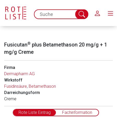
Schließen
spc.search.input.placeholder
Suche
abschicken
®
Fusicutan
plus Betamethason 20 mg/g + 1
mg/g Creme
Firma
Dermapharm AG
Wirkstoff
Fusidinsäure
,
Betamethason
Darreichungsform
Creme
Rote Liste Eintrag
Fachinformation