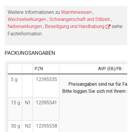
Weitere Informationen zu
Warnhinweisen
,
Wechselwirkungen
,
Schwangerschaft und Stillzeit
,
Nebenwirkungen
,
Beseitigung und Handhabung
siehe
Fachinformation.
PACKUNGSANGABEN
PZN
AVP (EB)/FB
5 g
12395535
Preisangaben sind nur für Fach
Bitte loggen Sie sich mit Ihrem 
15 g
N1
12395541
30 g
N2
12395558