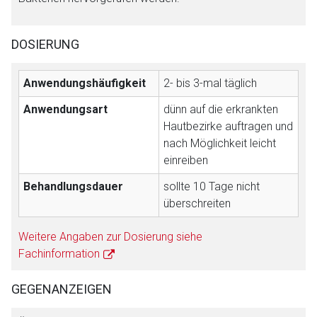
Der von Ihnen aufgerufene Link öffnet eine externe Web-
Seite. Für die Inhalte der externen Web-Seite ist deren
DOSIERUNG
Betreiber verantwortlich. Ebenso gelten dort ggf. andere
Datenschutzbestimmungen.
Anwendungshäufigkeit
2- bis 3-mal täglich
Anwendungsart
dünn auf die erkrankten
Zurück zur rote-liste.de
Zur Seite
Hautbezirke auftragen und
nach Möglichkeit leicht
einreiben
Behandlungsdauer
sollte 10 Tage nicht
überschreiten
Weitere Angaben zur Dosierung siehe
Fachinformation
GEGENANZEIGEN