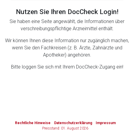
Nutzen Sie Ihren DocCheck Login!
Zurück zur rote-liste.de
Zur Seite
Sie haben eine Seite angewählt, die Informationen über
verschreibungspflichtige Arzneimittel enthält.
Wir können Ihnen diese Information nur zugänglich machen,
wenn Sie den Fachkreisen (z. B. Ärzte, Zahnärzte und
Apotheker) angehören.
Bitte loggen Sie sich mit Ihrem DocCheck-Zugang ein!
to-
top-
text
Rechtliche Hinweise
Datenschutzerklärung
Impressum
Preisstand: 01. August 2026