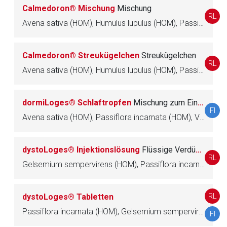
Seite. Für die Inhalte der externen Web-Seite ist deren
Calmedoron® Mischung
Mischung
RL
Betreiber verantwortlich. Ebenso gelten dort ggf. andere
Avena sativa (HOM), Humulus lupulus (HOM), Passiflora incarnata (HOM), Valeriana officinalis (HOM), Coffea arabica (HOM)
Datenschutzbestimmungen.
Calmedoron® Streukügelchen
Streukügelchen
Zurück zur rote-liste.de
Zur Seite
RL
Avena sativa (HOM), Humulus lupulus (HOM), Passiflora incarnata (HOM), Valeriana officinalis (HOM), Coffea arabica (HOM)
dormiLoges® Schlaftropfen
Mischung zum Einnehmen
FI
Avena sativa (HOM), Passiflora incarnata (HOM), Valeriana officinalis (HOM)
dystoLoges® Injektionslösung
Flüssige Verdünnung zur Injektion
RL
Gelsemium sempervirens (HOM), Passiflora incarnata (HOM), Coffea arabica (HOM), Reserpinum (HOM), Chamomilla recutita (HOM), Valeriana officinalis (HOM)
RL
dystoLoges® Tabletten
Passiflora incarnata (HOM), Gelsemium sempervirens (HOM), Reserpinum (HOM), Coffea arabica (HOM), Veratrum album (HOM)
FI