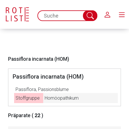
Schließen
spc.search.input.placeholder
Suche
abschicken
Passiflora incarnata (HOM)
Passiflora incarnata (HOM)
Passiflora, Passionsblume
Stoffgruppe
Homöopathikum
Aufruf einer externen Seite
Präparate (
22
)
Der von Ihnen aufgerufene Link öffnet eine externe Web-