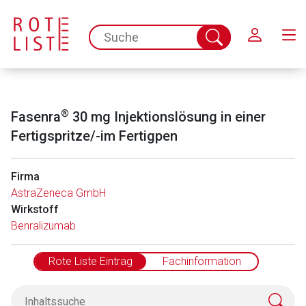
Schließen
spc.search.input.placeholder
Suche
abschicken
®
Fasenra
30 mg Injektionslösung in einer
Fertigspritze/-im Fertigpen
Firma
AstraZeneca GmbH
Wirkstoff
Benralizumab
Rote Liste Eintrag
Fachinformation