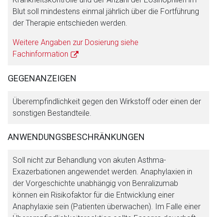
Blut soll mindestens einmal jährlich über die Fortführung
der Therapie entschieden werden.
Weitere Angaben zur Dosierung siehe
Fachinformation
Aufruf einer externen Seite
GEGENANZEIGEN
Überempfindlichkeit gegen den Wirkstoff oder einen der
Der von Ihnen aufgerufene Link öffnet eine externe Web-
sonstigen Bestandteile.
Seite. Für die Inhalte der externen Web-Seite ist deren
Betreiber verantwortlich. Ebenso gelten dort ggf. andere
ANWENDUNGSBESCHRÄNKUNGEN
Datenschutzbestimmungen.
Soll nicht zur Behandlung von akuten Asthma-
Exazerbationen angewendet werden. Anaphylaxien in
Zurück zur rote-liste.de
Zur Seite
der Vorgeschichte unabhängig von Benralizumab
können ein Risikofaktor für die Entwicklung einer
Anaphylaxie sein (Patienten überwachen). Im Falle einer