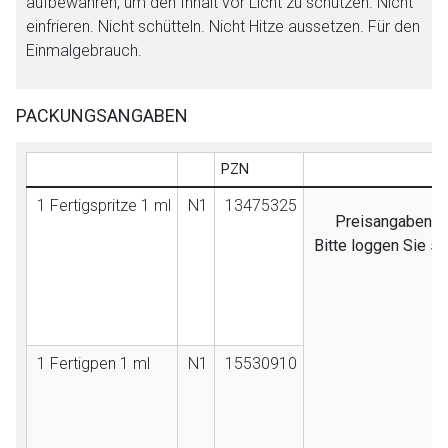
aufbewahren, um den Inhalt vor Licht zu schützen. Nicht
einfrieren. Nicht schütteln. Nicht Hitze aussetzen. Für den
Einmalgebrauch.
PACKUNGSANGABEN
PZN
A
1 Fertigspritze 1 ml
N1
13475325
Preisangaben sin
Bitte loggen Sie s
1 Fertigpen 1 ml
N1
15530910