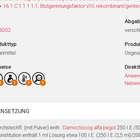
16.1.C.1.1.1.1.1. Blutgerinnungsfaktor VIII, rekombinant/gentec
Abgab
BD02
verschr
dukttyp
Produ
eimittel
Origin
weise
Direkt
Anwen
Neben
ENSETZUNG
rchstechfl. (mit Pulver) enth.:
Damoctocog alfa pegol
250 I.E./50
nstitution enthält 1 ml Lösung etwa 100 I.E. (250 I.E./2,5 ml)/200 