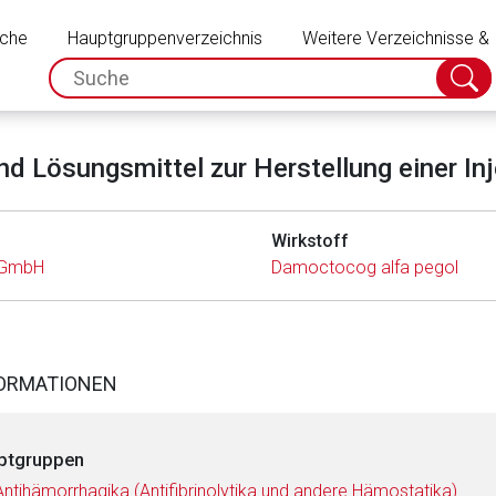
Schließen
uche
Hauptgruppenverzeichnis
Weitere Verzeichnisse &
spc.search.input.placeholder
Suche
absch
nd Lösungsmittel zur Herstellung einer In
Wirkstoff
l GmbH
Damoctocog alfa pegol
FORMATIONEN
ptgruppen
Antihämorrhagika (Antifibrinolytika und andere Hämostatika)