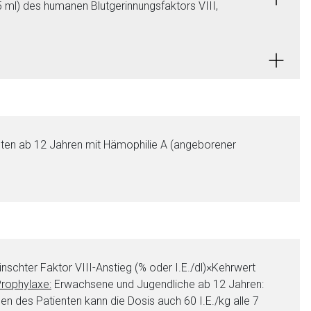
./5 ml) des humanen Blutgerinnungsfaktors VIII,
nten ab 12 Jahren mit Hämophilie A (angeborener
nen Web-Seite ist deren
liste.de
Zur Seite
schter Faktor VIII-Anstieg (% oder I.E./dl)×Kehrwert
rophylaxe:
Erwachsene und Jugendliche ab 12 Jahren:
en des Patienten kann die Dosis auch 60 I.E./kg alle 7