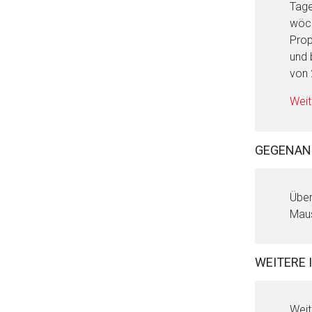
Tage
wöch
Prop
und 
von 
Weit
GEGENAN
Über
Maus
WEITERE 
Weit