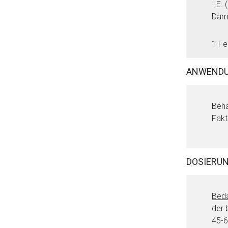
I.E.
Damo
1 Fe
ANWENDU
Beha
Aufruf einer exte
Fakt
Der von Ihnen aufgeruf
Betreiber verantwortl
DOSIERU
Beda
der 
45-6