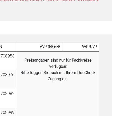
N
AVP (EB)/FB
AVP/UVP
3708953
Preisangaben sind nur für Fachkreise
verfügbar.
Bitte loggen Sie sich mit Ihrem DocCheck
3708976
Zugang ein.
3708982
3708999