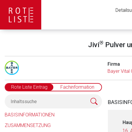
Details
®
Jivi
Pulver u
Firma
Bayer Vita
Rote Liste Eintrag
Fachinformation
BASISIN
BASISINFORMATIONEN
Hau
ZUSAMMENSETZUNG
16. 