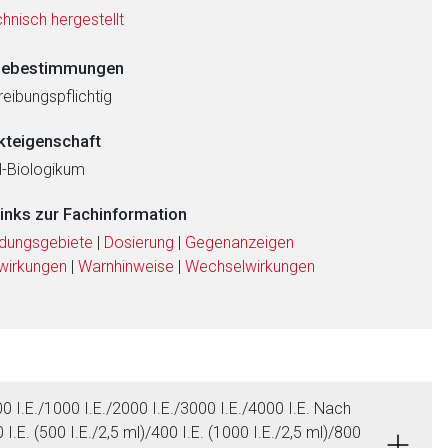
hnisch hergestellt
ebestimmungen
eibungspflichtig
kteigenschaft
al-Biologikum
links zur Fachinformation
dungsgebiete
|
Dosierung
|
Gegenanzeigen
wirkungen
|
Warnhinweise
|
Wechselwirkungen
0 I.E./1000 I.E./2000 I.E./3000 I.E./4000 I.E. Nach
I.E. (500 I.E./2,5 ml)/400 I.E. (1000 I.E./2,5 ml)/800