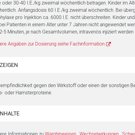
 oder 30-40 I.E./kg zweimal wöchentlich betragen. Kinder im Alt
entlich. Anfangsdosis 60 I.E./kg zweimal wöchentlich. Bei überg
hylaxe pro Injektion ca. 6000 I.E. nicht überschreiten. Kinder un
bei Patienten in einem Alter unter 7 Jahren nicht angewendet we
2-5 Minuten, je nach Gesamtvolumen, intravenös injiziert werden 
ere Angaben zur Dosierung siehe Fachinformation
ZEIGEN
empfindlichkeit gegen den Wirkstoff oder einen der sonstigen B
- oder Hamsterproteine.
INHALTE
ere Informationen zu
Warnhinweisen
,
Wechselwirkungen
,
Schwan