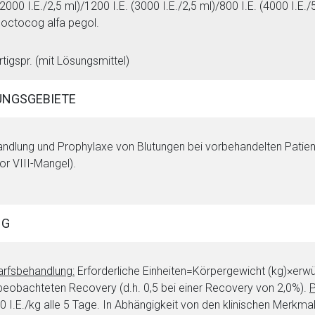
 (2000 I.E./2,5 ml)/1200 I.E. (3000 I.E./2,5 ml)/800 I.E. (4000 I.E
ctocog alfa pegol.
rtigspr. (mit Lösungsmittel)
NGSGEBIETE
ndlung und Prophylaxe von Blutungen bei vorbehandelten Patie
rnen Seite
or VIII-Mangel).
ene Link öffnet eine externe Web-Seite. Für die Inhalte der exter
ich. Ebenso gelten dort ggf. andere Datenschutzbestimmungen.
NG
Zurück zur rote-
rfsbehandlung:
Erforderliche Einheiten=Körpergewicht (kg)×erwün
beobachteten Recovery (d.h. 0,5 bei einer Recovery von 2,0%).
P
0 I.E./kg alle 5 Tage. In Abhängigkeit von den klinischen Merkmal