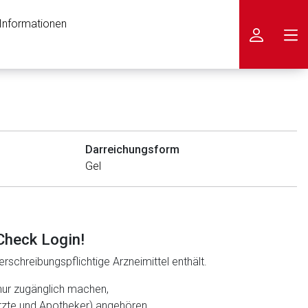
 Informationen
icken
Darreichungsform
Gel
Check Login!
rschreibungspflichtige Arzneimittel enthält.
nur zugänglich machen,
ärzte und Apotheker) angehören.
nen Web-Seite ist deren