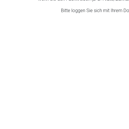
ich. Ebenso gelten dort ggf. andere Datenschutzbestimmungen.
Bitte loggen Sie sich mit Ihrem 
Zurück zur rote-