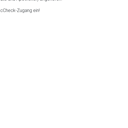
DocCheck-Zugang ein!
liste.de
Zur Seite