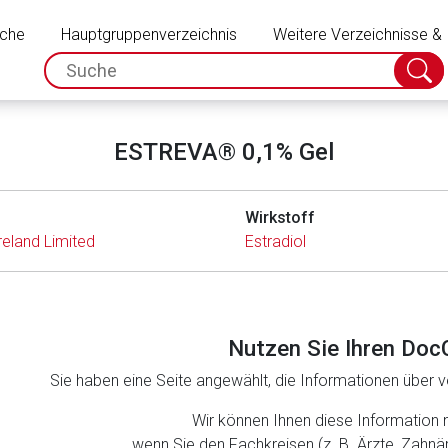
Schließen
uche
Hauptgruppenverzeichnis
Weitere Verzeichnisse &
spc.search.input.placeholder
Suche
absch
ESTREVA® 0,1% Gel
Wirkstoff
eland Limited
Estradiol
Nutzen Sie Ihren Doc
Sie haben eine Seite angewählt, die Informationen über ve
rnen Seite
Wir können Ihnen diese Information 
wenn Sie den Fachkreisen (z. B. Ärzte, Zahn
ene Link öffnet eine externe Web-Seite. Für die Inhalte der exter