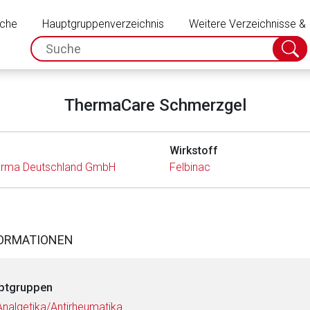
Schließen
uche
Hauptgruppenverzeichnis
Weitere Verzeichnisse &
spc.search.input.placeholder
Suche
absch
ThermaCare Schmerzgel
Wirkstoff
harma Deutschland GmbH
Felbinac
FORMATIONEN
ptgruppen
Analgetika/Antirheumatika