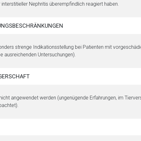
 interstitieller Nephritis überempfindlich reagiert haben.
Zurück zur rote-
UNGSBESCHRÄNKUNGEN
nders strenge Indikationsstellung bei Patienten mit vorgeschädi
ne ausreichenden Untersuchungen).
GERSCHAFT
 nicht angewendet werden (ungenügende Erfahrungen, im Tierve
achtet).