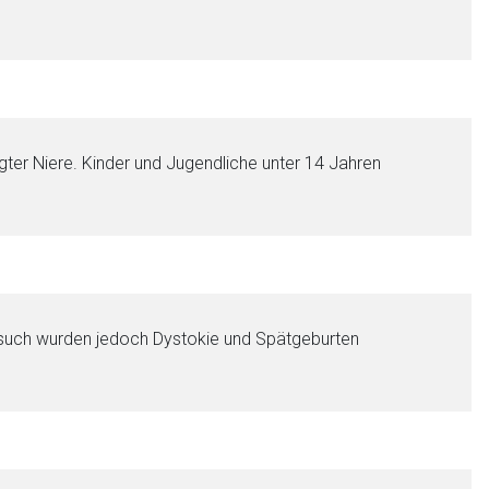
liste.de
Zur Seite
gter Niere. Kinder und Jugendliche unter 14 Jahren
rsuch wurden jedoch Dystokie und Spätgeburten