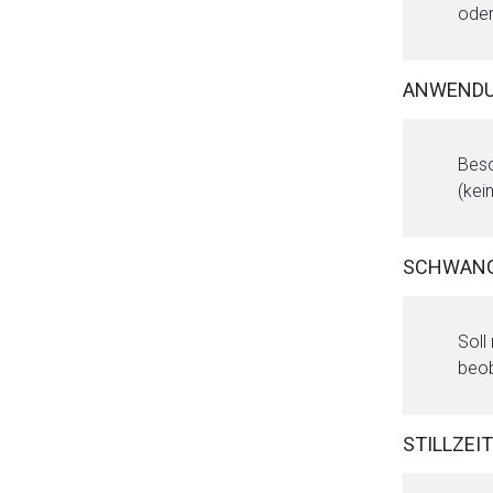
oder
ANWEND
Beso
(kei
SCHWAN
Soll
beob
STILLZEIT