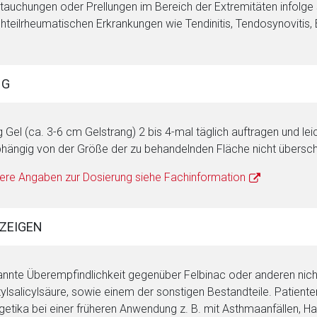
tauchungen oder Prellungen im Bereich der Extremitäten infolge
hteilrheumatischen Erkrankungen wie Tendinitis, Tendosynovitis, B
NG
g Gel (ca. 3-6 cm Gelstrang) 2 bis 4-mal täglich auftragen und le
hängig von der Größe der zu behandelnden Fläche nicht übersch
ere Angaben zur Dosierung siehe Fachinformation
ZEIGEN
rnen Seite
nnte Überempfindlichkeit gegenüber Felbinac oder anderen nichtst
ene Link öffnet eine externe Web-Seite. Für die Inhalte der exter
ylsalicylsäure, sowie einem der sonstigen Bestandteile. Patient
ich. Ebenso gelten dort ggf. andere Datenschutzbestimmungen.
getika bei einer früheren Anwendung z. B. mit Asthmaanfällen, H