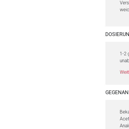
Vers
weic
DOSIERU
1-2 
unab
Weit
GEGENAN
Aufruf einer exte
Beka
Der von Ihnen aufgeruf
Acet
Betreiber verantwortl
Anal