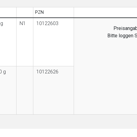
PZN
 g
N1
10122603
Preisangab
Bitte loggen 
0 g
10122626