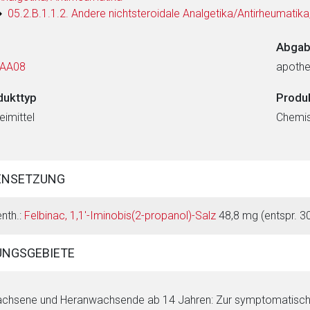
05.2.B.1.1.2. Andere nichtsteroidale Analgetika/Antirheumatika
Abgab
AA08
apothe
dukttyp
Produ
eimittel
Chemi
ENSETZUNG
enth.:
Felbinac, 1,1'-Iminobis(2-propanol)-Salz
48,8 mg (entspr. 3
NGSGEBIETE
chsene und Heranwachsende ab 14 Jahren: Zur symptomatische