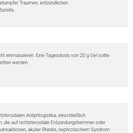
 stumpfer Traumen, entzündlichen
ursitis.
icht einmassieren. Eine Tagesdosis von 20 g Gel sollte
ritten werden.
eroidalen Antiphlogistika, einschließlich
nen Web-Seite ist deren
en, die auf nichtsteroidale Entzündungshemmer oder
autreaktionen, akuter Rhinitis, nephrotischem Syndrom