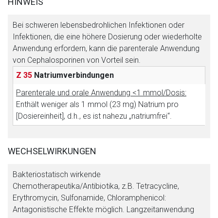
HINWEIS
Der von Ihnen aufgerufene Link öffnet eine externe Web-
Seite. Für die Inhalte der externen Web-Seite ist deren
Bei schweren lebensbedrohlichen Infektionen oder
Betreiber verantwortlich. Ebenso gelten dort ggf. andere
Infektionen, die eine höhere Dosierung oder wiederholte
Datenschutzbestimmungen.
Anwendung erfordern, kann die parenterale Anwendung
von Cephalosporinen von Vorteil sein.
Z 35
Natriumverbindungen
Zurück zur rote-liste.de
Zur Seite
Parenterale und orale Anwendung <1 mmol/Dosis:
Enthält weniger als 1 mmol (23 mg) Natrium pro
[Dosiereinheit], d.h., es ist nahezu „natriumfrei“.
WECHSELWIRKUNGEN
Bakteriostatisch wirkende
Chemotherapeutika/Antibiotika, z.B. Tetracycline,
Erythromycin, Sulfonamide, Chloramphenicol:
Antagonistische Effekte möglich. Langzeitanwendung