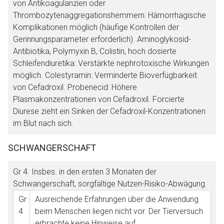
von Antikoagulanzien oder
Thrombozytenaggregationshemmern: Hämorrhagische
Komplikationen möglich (häufige Kontrollen der
Gerinnungsparameter erforderlich). Aminoglykosid-
Antibiotika, Polymyxin B, Colistin, hoch dosierte
Schleifendiuretika: Verstärkte nephrotoxische Wirkungen
möglich. Colestyramin: Verminderte Bioverfügbarkeit
von Cefadroxil. Probenecid: Höhere
Plasmakonzentrationen von Cefadroxil. Forcierte
Diurese zieht ein Sinken der Cefadroxil-Konzentrationen
im Blut nach sich.
SCHWANGERSCHAFT
Gr 4
. Insbes. in den ersten 3 Monaten der
Schwangerschaft, sorgfältige Nutzen-Risiko-Abwägung.
Gr
Ausreichende Erfahrungen über die Anwendung
4
beim Menschen liegen nicht vor. Der Tierversuch
erbrachte keine Hinweise auf