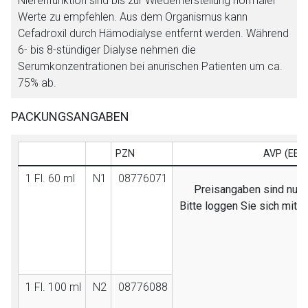
Nierenfunktion sind bis zur Wiederherstellung normaler
Werte zu empfehlen. Aus dem Organismus kann
Cefadroxil durch Hämodialyse entfernt werden. Während
6- bis 8-stündiger Dialyse nehmen die
Serumkonzentrationen bei anurischen Patienten um ca.
75% ab.
PACKUNGSANGABEN
PZN
AVP (EB)
1 Fl. 60 ml
N1
08776071
Preisangaben sind nur f
Bitte loggen Sie sich mit 
1 Fl. 100 ml
N2
08776088