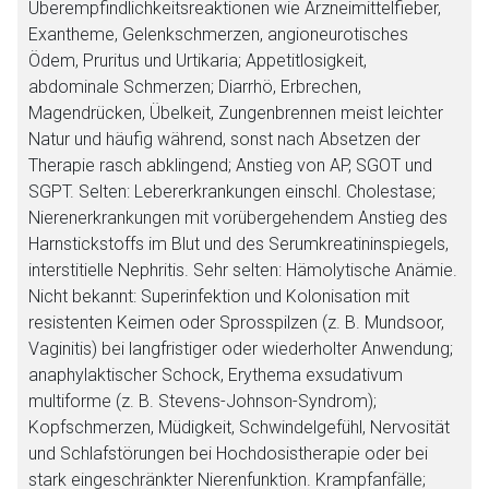
Überempfindlichkeitsreaktionen wie Arzneimittelfieber,
Exantheme, Gelenkschmerzen, angioneurotisches
Ödem, Pruritus und Urtikaria; Appetitlosigkeit,
abdominale Schmerzen; Diarrhö, Erbrechen,
Magendrücken, Übelkeit, Zungenbrennen meist leichter
Natur und häufig während, sonst nach Absetzen der
Therapie rasch abklingend; Anstieg von AP, SGOT und
SGPT. Selten: Lebererkrankungen einschl. Cholestase;
Nierenerkrankungen mit vorübergehendem Anstieg des
Harnstickstoffs im Blut und des Serumkreatininspiegels,
interstitielle Nephritis. Sehr selten: Hämolytische Anämie.
Nicht bekannt: Superinfektion und Kolonisation mit
resistenten Keimen oder Sprosspilzen (z. B. Mundsoor,
Vaginitis) bei langfristiger oder wiederholter Anwendung;
anaphylaktischer Schock, Erythema exsudativum
multiforme (z. B. Stevens-Johnson-Syndrom);
Kopfschmerzen, Müdigkeit, Schwindelgefühl, Nervosität
und Schlafstörungen bei Hochdosistherapie oder bei
stark eingeschränkter Nierenfunktion. Krampfanfälle;