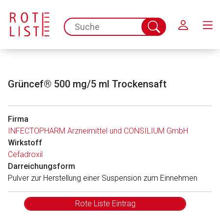
Schließen
spc.search.input.placeholder
Suche
abschicken
Grüncef® 500 mg/5 ml Trockensaft
Firma
INFECTOPHARM Arzneimittel und CONSILIUM GmbH
Wirkstoff
Cefadroxil
Darreichungsform
Pulver zur Herstellung einer Suspension zum Einnehmen
Rote Liste Eintrag