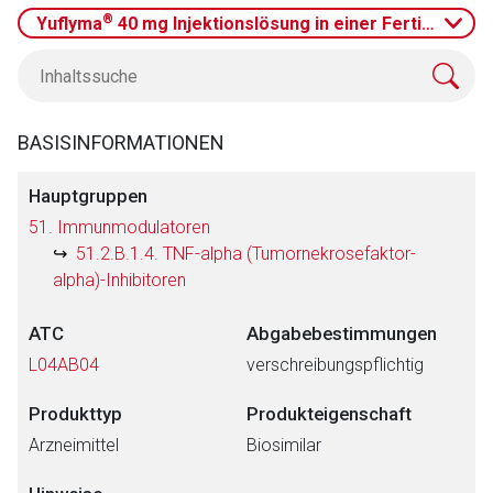
®
Yuflyma
40 mg Injektionslösung in einer Fertigspritze
BASISINFORMATIONEN
Hauptgruppen
51. Immunmodulatoren
51.2.B.1.4. TNF-alpha (Tumornekrosefaktor-
alpha)-Inhibitoren
ATC
Abgabebestimmungen
L04AB04
verschreibungspflichtig
Produkttyp
Produkteigenschaft
Arzneimittel
Biosimilar