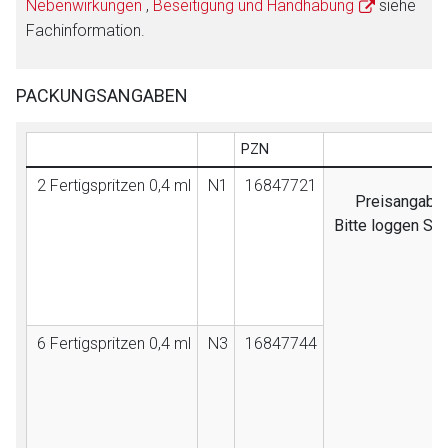
Nebenwirkungen
,
Beseitigung und Handhabung
siehe
Fachinformation.
PACKUNGSANGABEN
PZN
2 Fertigspritzen 0,4 ml
N1
16847721
Preisangaben 
Bitte loggen Si
6 Fertigspritzen 0,4 ml
N3
16847744