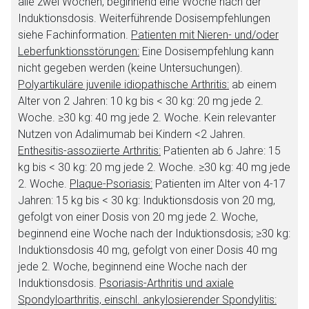
alle zwei Wochen, beginnend eine Woche nach der
Induktionsdosis. Weiterführende Dosisempfehlungen
siehe Fachinformation.
Patienten mit Nieren- und/oder
Leberfunktionsstörungen:
Eine Dosisempfehlung kann
nicht gegeben werden (keine Untersuchungen).
Polyartikuläre juvenile idiopathische Arthritis:
ab einem
Alter von 2 Jahren: 10 kg bis < 30 kg: 20 mg jede 2.
Woche. ≥30 kg: 40 mg jede 2. Woche. Kein relevanter
Nutzen von Adalimumab bei Kindern <2 Jahren.
Enthesitis-assoziierte Arthritis:
Patienten ab 6 Jahre: 15
kg bis < 30 kg: 20 mg jede 2. Woche. ≥30 kg: 40 mg jede
2. Woche.
Plaque-Psoriasis:
Patienten im Alter von 4-17
Jahren: 15 kg bis < 30 kg: Induktionsdosis von 20 mg,
gefolgt von einer Dosis von 20 mg jede 2. Woche,
beginnend eine Woche nach der Induktionsdosis; ≥30 kg:
Induktionsdosis 40 mg, gefolgt von einer Dosis 40 mg
jede 2. Woche, beginnend eine Woche nach der
Induktionsdosis.
Psoriasis-Arthritis und axiale
Spondyloarthritis, einschl. ankylosierender Spondylitis: