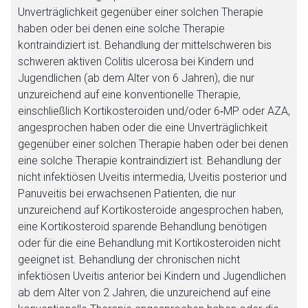
Unverträglichkeit gegenüber einer solchen Therapie
haben oder bei denen eine solche Therapie
kontraindiziert ist. Behandlung der mittelschweren bis
schweren aktiven Colitis ulcerosa bei Kindern und
Jugendlichen (ab dem Alter von 6 Jahren), die nur
unzureichend auf eine konventionelle Therapie,
Aufruf einer externen Seite
einschließlich Kortikosteroiden und/oder 6‑MP oder AZA,
angesprochen haben oder die eine Unverträglichkeit
gegenüber einer solchen Therapie haben oder bei denen
Der von Ihnen aufgerufene Link öffnet eine externe Web-
eine solche Therapie kontraindiziert ist. Behandlung der
Seite. Für die Inhalte der externen Web-Seite ist deren
nicht infektiösen Uveitis intermedia, Uveitis posterior und
Betreiber verantwortlich. Ebenso gelten dort ggf. andere
Panuveitis bei erwachsenen Patienten, die nur
Datenschutzbestimmungen.
unzureichend auf Kortikosteroide angesprochen haben,
eine Kortikosteroid sparende Behandlung benötigen
Zurück zur rote-liste.de
Zur Seite
oder für die eine Behandlung mit Kortikosteroiden nicht
geeignet ist. Behandlung der chronischen nicht
infektiösen Uveitis anterior bei Kindern und Jugendlichen
ab dem Alter von 2 Jahren, die unzureichend auf eine