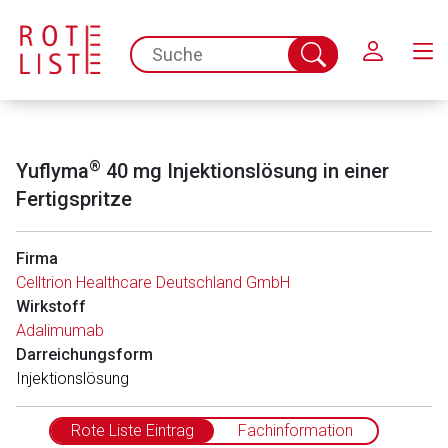
Schließen
spc.search.input.placeholder
Suche
abschicken
®
Yuflyma
40 mg Injektionslösung in einer
Fertigspritze
Firma
Celltrion Healthcare Deutschland GmbH
Wirkstoff
Adalimumab
Darreichungsform
In­jektionslösung
Rote Liste Eintrag
Fachinformation