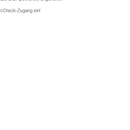
DocCheck-Zugang ein!
nen Web-Seite ist deren
liste.de
Zur Seite