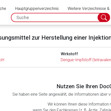
Schließen
uche
Hauptgruppenverzeichnis
Weitere Verzeichnisse &
spc.search.input.placeholder
Suche
absch
ngsmittel zur Herstellung einer Injektion
Wirkstoff
bH
Dengue-Impfstoff (tetravalen
Nutzen Sie Ihren Doc
Sie haben eine Seite angewählt, die Informationen über ve
Wir können Ihnen diese Information 
wenn Sie den Fachkreisen (z. B. Ärzte, Zahn