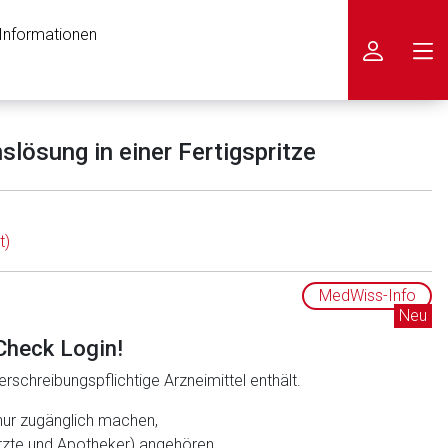
 Informationen
icken
slösung in einer Fertigspritze
t)
MedWiss-Info
Neu
Check Login!
rschreibungspflichtige Arzneimittel enthält.
nur zugänglich machen,
ärzte und Apotheker) angehören.