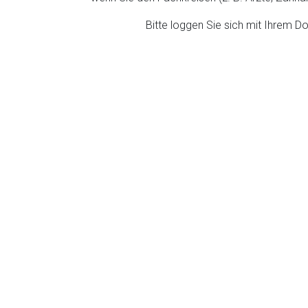
Bitte loggen Sie sich mit Ihrem 
rnen Seite
ene Link öffnet eine externe Web-Seite. Für die Inhalte der exter
ich. Ebenso gelten dort ggf. andere Datenschutzbestimmungen.
Zurück zur rote-