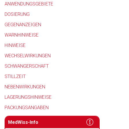
ANWENDUNGSGEBIETE
DOSIERUNG
GEGENANZEIGEN
WARNHINWEISE
Aufruf einer exte
HINWEISE
WECHSELWIRKUNGEN
Der von Ihnen aufgeruf
SCHWANGERSCHAFT
Betreiber verantwortl
STILLZEIT
NEBENWIRKUNGEN
LAGERUNGSHINWEISE
PACKUNGSANGABEN
MedWiss-Info