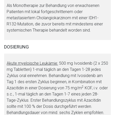
Als Monotherapie zur Behandlung von erwachsenen
Patienten mit lokal fortgeschrittenem oder
Aufruf einer externen Seite
metastasiertem Cholangiokarzinom mit einer IDH1-
R132-Mutation, die zuvor bereits mit mindestens einer
Der von Ihnen aufgerufene Link öffnet eine externe Web-
systemischen Therapie behandelt worden sind.
Seite. Für die Inhalte der externen Web-Seite ist deren
Betreiber verantwortlich. Ebenso gelten dort ggf. andere
DOSIERUNG
Datenschutzbestimmungen.
Akute myeloische Leukämie:
500 mg Ivosidenib (2 x 250
Zurück zur rote-liste.de
Zur Seite
mg Tabletten) 1-mal täglich an den Tagen 1-28 jedes
Zyklus oral einnehmen. Behandlung mit Ivosidenib am
Tag 1 des ersten Zyklus beginnen, in Kombination mit
2
Azacitidin in einer Dosierung von 75 mg/m
KOF, i.v. oder
s.c., 1-mal täglich an den Tagen 1-7 eines jeden 28-
Tage-Zyklus. Erster Behandlungszyklus mit Azacitidin
sollte mit 100 % der Dosis durchgeführt werden.
Behandlungsdauer von mind. sechs Zyklen empfohlen.