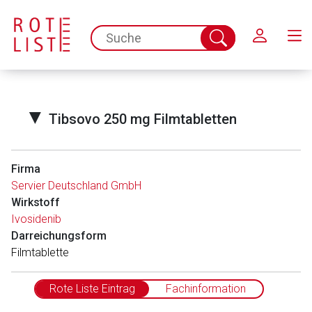
Schließen
spc.search.input.placeholder
Suche
abschicken
▼
Tibsovo 250 mg Filmtabletten
Firma
Servier Deutschland GmbH
Wirkstoff
Ivosidenib
Darreichungsform
Filmtablette
Rote Liste Eintrag
Fachinformation