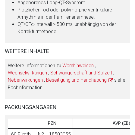
Angeborenes Long-QT-Syndrom.
Plötzlicher Tod oder polymorphe ventrikuläre
Arrhythmie in der Familienanamnese.
QT/QTc-Intervall > 500 ms, unabhängig von der
Korrekturmethode.
WEITERE INHALTE
Weitere Informationen zu
Warnhinweisen
,
Wechselwirkungen
,
Schwangerschaft und Stillzeit
,
Nebenwirkungen
,
Beseitigung und Handhabung
siehe
Fachinformation.
PACKUNGSANGABEN
PZN
AVP (EB)/F
60 Filmtbl.
N2
18503055