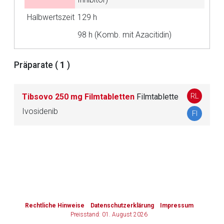
Halbwertszeit
129 h
Zurück zur rote-liste.de
Zur Seite
98 h (Komb. mit Azacitidin)
Präparate (
1
)
RL
Tibsovo 250 mg Filmtabletten
Filmtablette
Ivosidenib
FI
to-
top-
text
Rechtliche Hinweise
Datenschutzerklärung
Impressum
Preisstand: 01. August 2026