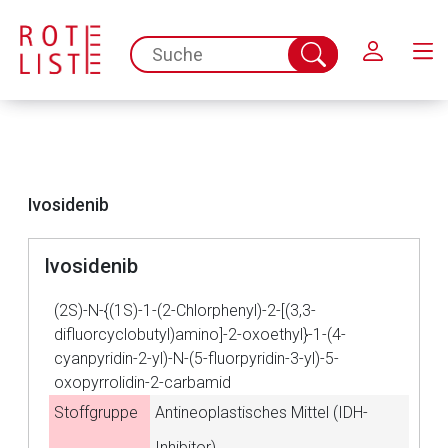
Schließen
spc.search.input.placeholder
Suche
abschicken
Ivosidenib
Ivosidenib
Aufruf einer externen Seite
(2S)-N-{(1S)-1-(2-Chlorphenyl)-2-[(3,3-
difluorcyclobutyl)amino]-2-oxoethyl}-1-(4-
Der von Ihnen aufgerufene Link öffnet eine externe Web-
cyanpyridin-2-yl)-N-(5-fluorpyridin-3-yl)-5-
Seite. Für die Inhalte der externen Web-Seite ist deren
oxopyrrolidin-2-carbamid
Betreiber verantwortlich. Ebenso gelten dort ggf. andere
Stoffgruppe
Antineoplastisches Mittel (IDH-
Datenschutzbestimmungen.
Inhibitor)