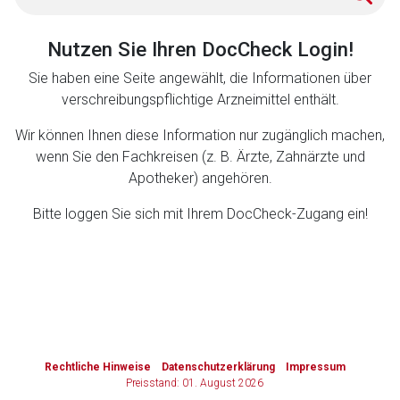
Zurück zur rote-liste.de
Zur Seite
Nutzen Sie Ihren DocCheck Login!
Sie haben eine Seite angewählt, die Informationen über
verschreibungspflichtige Arzneimittel enthält.
Wir können Ihnen diese Information nur zugänglich machen,
wenn Sie den Fachkreisen (z. B. Ärzte, Zahnärzte und
Apotheker) angehören.
Bitte loggen Sie sich mit Ihrem DocCheck-Zugang ein!
to-
top-
text
Rechtliche Hinweise
Datenschutzerklärung
Impressum
Preisstand: 01. August 2026