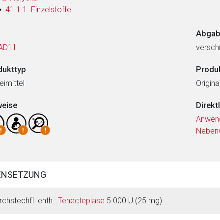
41.1.1. Einzelstoffe
Abgab
AD11
verschr
dukttyp
Produ
eimittel
Origin
weise
Direkt
Anwen
Neben
ENSETZUNG
rchstechfl. enth.:
Tenecteplase
5 000 U (25 mg)