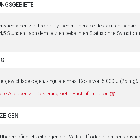
NGSGEBIETE
Erwachsenen zur thrombolytischen Therapie des akuten ischämisc
4,5 Stunden nach dem letzten bekannten Status ohne Symptome u
NG
ergewichtsbezogen, singuläre max. Dosis von 5 000 U (25 mg), als
ere Angaben zur Dosierung siehe Fachinformation
ZEIGEN
rnen Seite
Überempfindlichkeit gegen den Wirkstoff oder einen der sonsti