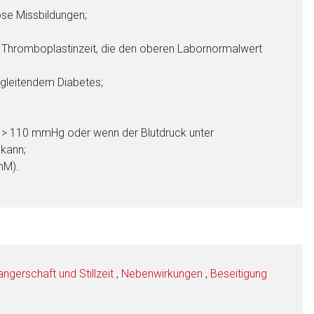
se Missbildungen;
 Thromboplastinzeit, die den oberen Labornormalwert
egleitendem Diabetes;
k > 110 mmHg oder wenn der Blutdruck unter
 kann;
mM).
gerschaft und Stillzeit
,
Nebenwirkungen
,
Beseitigung