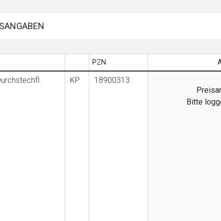
SANGABEN
PZN
urchstechfl.
KP
18900313
Preisan
Bitte log