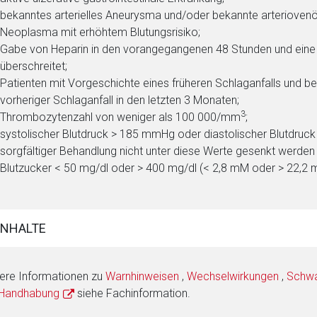
bekanntes arterielles Aneurysma und/oder bekannte arteriovenö
Neoplasma mit erhöhtem Blutungsrisiko;
Gabe von Heparin in den vorangegangenen 48 Stunden und eine
überschreitet;
Patienten mit Vorgeschichte eines früheren Schlaganfalls und b
vorheriger Schlaganfall in den letzten 3 Monaten;
3
Thrombozytenzahl von weniger als 100 000/mm
;
systolischer Blutdruck > 185 mmHg oder diastolischer Blutdruc
sorgfältiger Behandlung nicht unter diese Werte gesenkt werden
Blutzucker < 50 mg/dl oder > 400 mg/dl (< 2,8 mM oder > 22,2 
INHALTE
ere Informationen zu
Warnhinweisen
,
Wechselwirkungen
,
Schwan
 Handhabung
siehe Fachinformation.