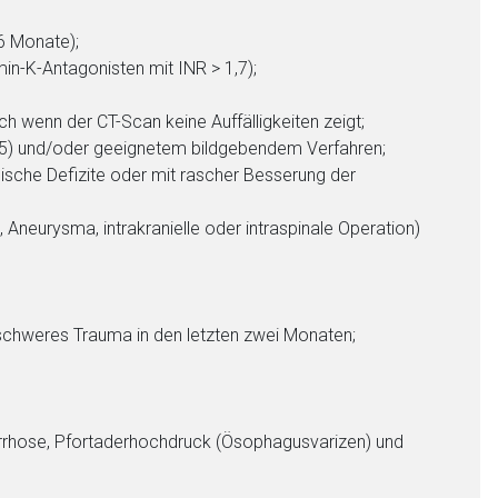
nen Web-Seite ist deren
6 Monate);
min-K-Antagonisten mit INR > 1,7);
liste.de
Zur Seite
 wenn der CT-Scan keine Auffälligkeiten zeigt;
> 25) und/oder geeignetem bildgebendem Verfahren;
ische Defizite oder mit rascher Besserung der
Aneurysma, intrakranielle oder intraspinale Operation)
chweres Trauma in den letzten zwei Monaten;
irrhose, Pfortaderhochdruck (Ösophagusvarizen) und