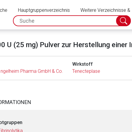
Schließen
uche
Hauptgruppenverzeichnis
Weitere Verzeichnisse &
spc.search.input.placeholder
Suche
absch
 U (25 mg) Pulver zur Herstellung einer 
Wirkstoff
 Ingelheim Pharma GmbH & Co. KG
Tenecteplase
FORMATIONEN
ptgruppen
Fibrinolytika