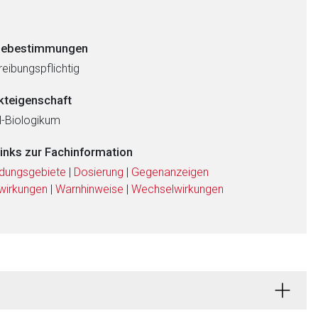
ebestimmungen
eibungspflichtig
kteigenschaft
al-Biologikum
links zur Fachinformation
dungsgebiete
|
Dosierung
|
Gegenanzeigen
wirkungen
|
Warnhinweise
|
Wechselwirkungen