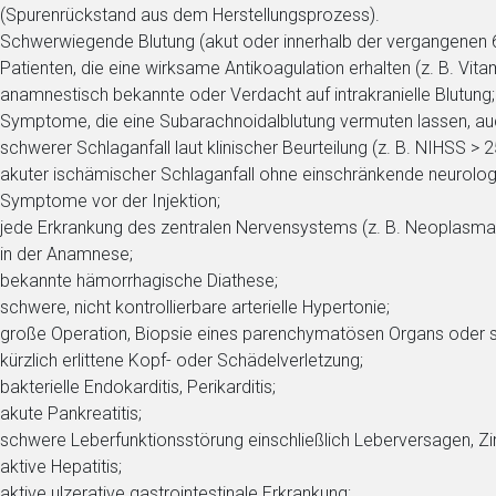
ene Link öffnet eine externe Web-Seite. Für die Inhalte der exter
(Spurenrückstand aus dem Herstellungsprozess).
ich. Ebenso gelten dort ggf. andere Datenschutzbestimmungen.
Schwerwiegende Blutung (akut oder innerhalb der vergangenen 
Patienten, die eine wirksame Antikoagulation erhalten (z. B. Vita
anamnestisch bekannte oder Verdacht auf intrakranielle Blutung;
Zurück zur rote-
Symptome, die eine Subarachnoidalblutung vermuten lassen, auch
schwerer Schlaganfall laut klinischer Beurteilung (z. B. NIHSS 
akuter ischämischer Schlaganfall ohne einschränkende neurolog
Symptome vor der Injektion;
jede Erkrankung des zentralen Nervensystems (z. B. Neoplasma, 
in der Anamnese;
bekannte hämorrhagische Diathese;
schwere, nicht kontrollierbare arterielle Hypertonie;
große Operation, Biopsie eines parenchymatösen Organs oder s
kürzlich erlittene Kopf- oder Schädelverletzung;
bakterielle Endokarditis, Perikarditis;
akute Pankreatitis;
schwere Leberfunktionsstörung einschließlich Leberversagen, Z
aktive Hepatitis;
aktive ulzerative gastrointestinale Erkrankung;