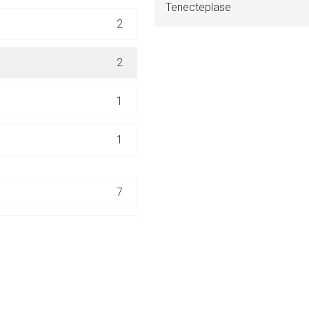
Tenecteplase
ich. Ebenso gelten dort ggf. andere Datenschutzbestimmungen.
2
Zurück zur rote-
2
1
1
7
16
7