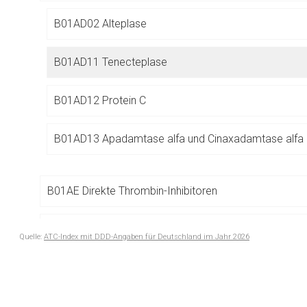
Betreiber verantwortl
B01AD02 Alteplase
B01AD11 Tenecteplase
B01AD12 Protein C
B01AD13 Apadamtase alfa und Cinaxadamtase alfa
B01AE Direkte Thrombin-Inhibitoren
B01AF Direkte Faktor-Xa-Inhibitoren
Quelle:
ATC-Index mit DDD-Angaben für Deutschland im Jahr 2026
to-
B01AX Andere antithrombotische Mittel
top-
text